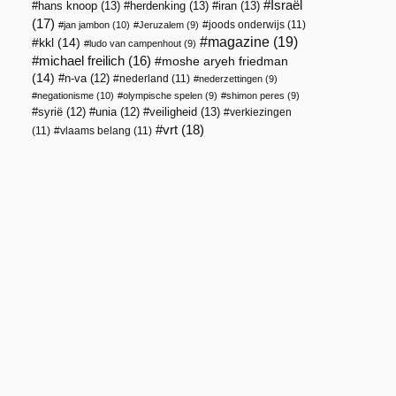
Israël
hans knoop
(13)
herdenking
(13)
iran
(13)
(17)
joods onderwijs
(11)
jan jambon
(10)
Jeruzalem
(9)
magazine
(19)
kkl
(14)
ludo van campenhout
(9)
michael freilich
(16)
moshe aryeh friedman
(14)
n-va
(12)
nederland
(11)
nederzettingen
(9)
negationisme
(10)
olympische spelen
(9)
shimon peres
(9)
veiligheid
(13)
syrië
(12)
unia
(12)
verkiezingen
vrt
(18)
(11)
vlaams belang
(11)