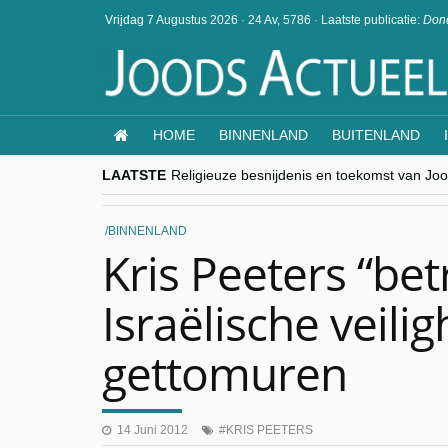
Vrijdag 7 Augustus 2026
·
24 Av, 5786
·
Laatste publicatie:
Dond
HOME
BINNENLAND
BUITENLAND
LAATSTE
Religieuze besnijdenis en toekomst van Jood
“Besnijdenisdebat toont hoe moeilijk seculi
CITYTRIP | ROEMENIË – Boekarest: de ver
“Vandaag zit elke Jood in België op de bek
BINNENLAND
goKosher lanceert nieuwe website en same
Kris Peeters “bet
Israëlische veili
gettomuren
14 Juni 2012
KRIS PEETERS