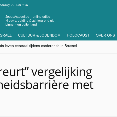
erdag 25 Juni 0:36
JoodsActueel.be – online editie
Nieuws, duiding & achtergrond uit
binnen- en buitenland
ISRAËL
CULTUUR & JODENDOM
HOLOCAUST
OVER ONS
s leven centraal tijdens conferentie in Brussel
ere Westen minderheden begrijpt”, Jinnih Beels (Vooruit)
rassing van Oost-Europa
laagdenbank”
nwerking met Mishpacha voor kosher travel en simchas wereldwijd
reurt” vergelijking
gheidsbarrière met