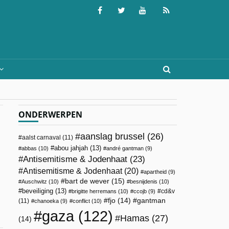
ONDERWERPEN
aanslag brussel
(26)
aalst carnaval
(11)
abou jahjah
(13)
abbas
(10)
andré gantman
(9)
Antisemitisme & Jodenhaat
(23)
Antisemitisme & Jodenhaat
(20)
apartheid
(9)
bart de wever
(15)
Auschwitz
(10)
besnijdenis
(10)
beveiliging
(13)
cd&v
brigitte herremans
(10)
ccojb
(9)
fjo
(14)
gantman
(11)
chanoeka
(9)
conflict
(10)
gaza
(122)
Hamas
(27)
(14)