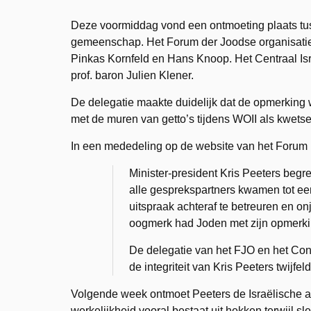
Deze voormiddag vond een ontmoeting plaats tus
gemeenschap. Het Forum der Joodse organisatie
Pinkas Kornfeld en Hans Knoop. Het Centraal Isr
prof. baron Julien Klener.
De delegatie maakte duidelijk dat de opmerking w
met de muren van getto’s tijdens WOII als kwets
In een mededeling op de website van het Forum 
Minister-president Kris Peeters be
alle gesprekspartners kwamen tot een 
uitspraak achteraf te betreuren en on
oogmerk had Joden met zijn opmerki
De delegatie van het FJO en het Con
de integriteit van Kris Peeters twijfel
Volgende week ontmoet Peeters de Israëlische am
werkelijkheid vooral bestaat uit hekken terwijl sl