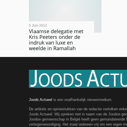
5 Juni 2012
Vlaamse delegatie met
Kris Peeters onder de
indruk van luxe en
weelde in Ramallah
Joods Actueel
is een onafhankelijk nieuwsmedium.
De artikels en opiniestukken van de redactie vertolken enk
Joods Actueel. Wij spreken niet in naam van de Joodse g
Joodse gemeenschap in België heeft geen gemandateerde fe
vertegenwoordiging. Het staat iedereen vrij om een eigen m