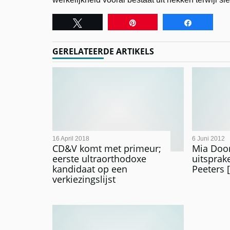
Tweet
Pin
Share
GERELATEERDE ARTIKELS
16 April 2018
6 Juni 2012
CD&V komt met primeur;
Mia Door
eerste ultraorthodoxe
uitsprak
kandidaat op een
Peeters 
verkiezingslijst