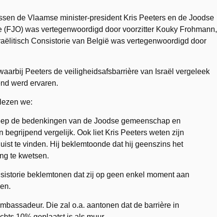
sen de Vlaamse minister-president Kris Peeters en de Joodse
 (FJO) was vertegenwoordigd door voorzitter Kouky Frohmann,
aëlitisch Consistorie van België was vertegenwoordigd door
aarbij Peeters de veiligheidsafsbarrière van Israël vergeleek
end werd ervaren.
lezen we:
greep de bedenkingen van de Joodse gemeenschap en
begrijpend vergelijk. Ook liet Kris Peeters weten zijn
juist te vinden. Hij beklemtoonde dat hij geenszins het
ng te kwetsen.
sistorie beklemtonen dat zij op geen enkel moment aan
den.
bassadeur. Die zal o.a. aantonen dat de barrière in
echts 10% geplaatst is als muur.