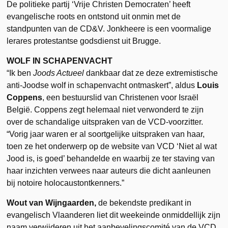
De politieke partij ‘Vrije Christen Democraten’ heeft
evangelische roots en ontstond uit onmin met de
standpunten van de CD&V. Jonkheere is een voormalige
lerares protestantse godsdienst uit Brugge.
WOLF IN SCHAPENVACHT
“Ik ben
Joods Actueel
dankbaar dat ze deze extremistische
anti-Joodse wolf in schapenvacht ontmaskert”, aldus
Louis
Coppens
, een bestuurslid van Christenen voor Israël
België. Coppens zegt helemaal niet verwonderd te zijn
over de schandalige uitspraken van de VCD-voorzitter.
“Vorig jaar waren er al soortgelijke uitspraken van haar,
toen ze het onderwerp op de website van VCD ‘Niet al wat
Jood is, is goed’ behandelde en waarbij ze ter staving van
haar inzichten verwees naar auteurs die dicht aanleunen
bij notoire holocaustontkenners.”
Wout van Wijngaarden,
de bekendste predikant in
evangelisch Vlaanderen liet dit weekeinde onmiddellijk zijn
naam verwijderen uit het aanbevelingscomité van de VCD.