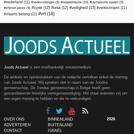
nederland
(11)
nederzettingen
(9)
negationisme
(10)
olympische spelen
(9)
veiligheid
(13)
syrië
(12)
unia
(12)
verkiezingen
(11)
shimon peres
(9)
vrt
(18)
vlaams belang
(11)
Joods Actueel
is een onafhankelijk nieuwsmedium.
De artikels en opiniestukken van de redactie vertolken enkel de mening
van Joods Actueel. Wij spreken niet in naam van de Joodse
gemeenschap. De Joodse gemeenschap in België heeft geen
gemandateerde feitelijke vertegenwoordiging. Het staat iedereen vrij om
een eigen mening te hebben en die te verkondigen.
2026
OVER ONS
BINNENLAND
ADVERTEREN
BUITENLAND
CONTACT
ISRAËL