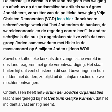
De christelijke wereld in ons land reageert met walging
en afschuw op de antisemitische artikels van Agnes
Jonckheere, voorzitter van de politieke beweging Vrije
Christen Democraten (VCD)
lees hier
. Jonckheere
schreef vorige week dat “het Jodendom de banken, de
wereldeconomie en de regering controleert”. In andere
schrijfsels die nu zijn opgedoken stelt ze zelfs dat een
groep Joden samenwerkten met Hitler in de
massamoord op 6 miljoen Joden tijdens WOII.
Zowel de katholieke kerk als de evangelische wereld in
ons land reageren met grote verontwaardiging. Het staat
buiten kijf dat veel christenen dit soort beweringen in hun
midden niet dulden, zo blijkt uit de talrijke reacties die we
mochten ontvangen.
Ondertussen heeft het
Forum der Joodse Organisaties
klacht neergelegd bij het
Centrum Gelijke Kansen
, dat het
incident alvast ernstig neemt.