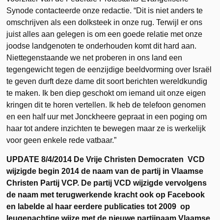
Synode contacteerde onze redactie. “Dit is niet anders te
omschrijven als een dolksteek in onze rug. Terwijl er ons
juist alles aan gelegen is om een goede relatie met onze
joodse landgenoten te onderhouden komt dit hard aan.
Niettegenstaande we net proberen in ons land een
tegengewicht tegen de eenzijdige beeldvorming over Israël
te geven durft deze dame dit soort berichten wereldkundig
te maken. Ik ben diep geschokt om iemand uit onze eigen
kringen dit te horen vertellen. Ik heb de telefoon genomen
en een half uur met Jonckheere gepraat in een poging om
haar tot andere inzichten te bewegen maar ze is werkelijk
voor geen enkele rede vatbaar.”
UPDATE 8/4/2014 De Vrije Christen Democraten VCD
wijzigde begin 2014 de naam van de partij in Vlaamse
Christen Partij VCP. De partij VCD wijzigde vervolgens
de naam met terugwerkende kracht ook op Facebook
en labelde al haar eerdere publicaties tot 2009 op
leugenachtige wijze met de nieuwe partijnaam Vlaamse