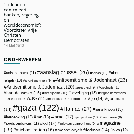
“Jodendom
controleert
banken, regering
en
wereldeconomie”:
Voorzitster Vrije
Christen
Democraten
14 Mei 2013
ONDERWERPEN
aanslag brussel
(26)
abou
aalst carnaval
(11)
abbas
(10)
Antisemitisme & Jodenhaat
(23)
jahjah
(13)
andré gantman
(9)
Antisemitisme & Jodenhaat
(20)
apartheid
(9)
Auschwitz
(10)
bart de wever
(15)
beveiliging
(13)
besnijdenis
(10)
brigitte herremans
fjo
(14)
gantman
cd&v
(11)
(10)
ccojb
(9)
chanoeka
(9)
conflict
(10)
gaza
(122)
Hamas
(27)
(14)
hans knoop
(13)
Israël
(17)
herdenking
(13)
iran
(13)
jan jambon
(10)
Jeruzalem
(9)
magazine
kkl
(14)
joods onderwijs
(11)
ludo van campenhout
(9)
(19)
michael freilich
(16)
moshe aryeh friedman
(14)
n-va
(12)