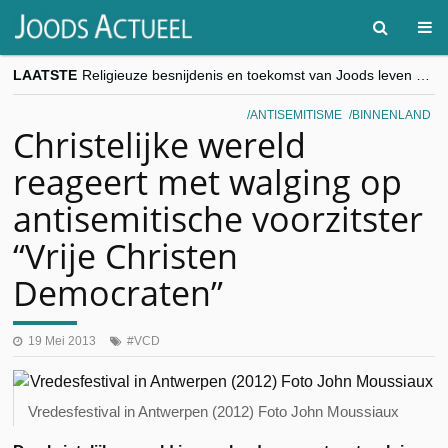
LAATSTE
goKosher lanceert nieuwe website en samenwerking met Mishpacha voor kosher travel en simchas wereldwijd
Religieuze besnijdenis en toekomst van Joods leven centraal tijdens conferentie in Brussel
“Besnijdenisdebat toont hoe moeilijk seculiere Westen minderheden begrijpt”, Jinnih Beels (Vooruit)
ANTISEMITISME
BINNENLAND
CITYTRIP | ROEMENIË – Boekarest: de verrassing van Oost-Europa
Christelijke wereld
“Vandaag zit elke Jood in België op de beklaagdenbank”
reageert met walging op
antisemitische voorzitster
“Vrije Christen
Democraten”
19 Mei 2013
VCD
Vredesfestival in Antwerpen (2012) Foto John Moussiaux