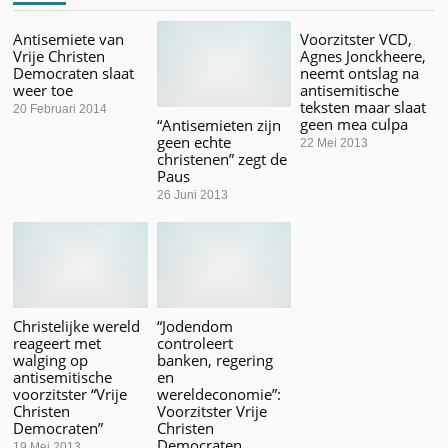
Antisemiete van
Voorzitster VCD,
Vrije Christen
Agnes Jonckheere,
Democraten slaat
neemt ontslag na
weer toe
antisemitische
teksten maar slaat
20 Februari 2014
geen mea culpa
“Antisemieten zijn
geen echte
22 Mei 2013
christenen” zegt de
Paus
26 Juni 2013
Christelijke wereld
“Jodendom
reageert met
controleert
walging op
banken, regering
antisemitische
en
voorzitster “Vrije
wereldeconomie”:
Christen
Voorzitster Vrije
Democraten”
Christen
Democraten
19 Mei 2013