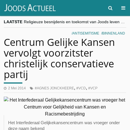
LAATSTE
Religieuze besnijdenis en toekomst van Joods leven centraal tijdens conferentie in Brussel
“Besnijdenisdebat toont hoe moeilijk seculiere Westen minderheden begrijpt”, Jinnih Beels (Vooruit)
CITYTRIP | ROEMENIË – Boekarest: de verrassing van Oost-Europa
ANTISEMITISME
BINNENLAND
“Vandaag zit elke Jood in België op de beklaagdenbank”
Centrum Gelijke Kansen
goKosher lanceert nieuwe website en samenwerking met Mishpacha voor kosher travel en simchas wereldwijd
vervolgt voorzitster
christelijk conservatieve
partij
,
,
2 Mei 2014
AGNES JONCKHEERE
VCD
VCP
Het Interfederaal Gelijkekansencentrum was vroeger onder
deze naam bekend