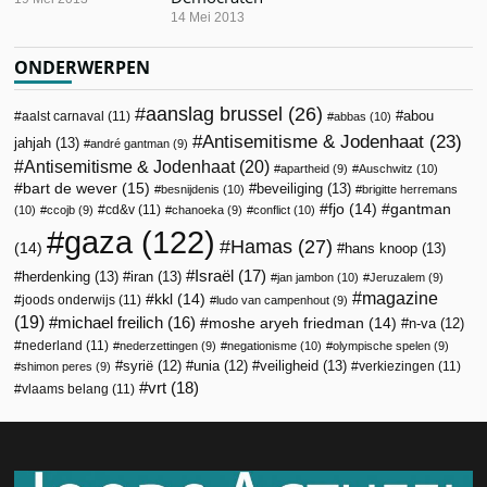
14 Mei 2013
ONDERWERPEN
aanslag brussel
(26)
abou
aalst carnaval
(11)
abbas
(10)
Antisemitisme & Jodenhaat
(23)
jahjah
(13)
andré gantman
(9)
Antisemitisme & Jodenhaat
(20)
apartheid
(9)
Auschwitz
(10)
bart de wever
(15)
beveiliging
(13)
besnijdenis
(10)
brigitte herremans
fjo
(14)
gantman
cd&v
(11)
(10)
ccojb
(9)
chanoeka
(9)
conflict
(10)
gaza
(122)
Hamas
(27)
(14)
hans knoop
(13)
Israël
(17)
herdenking
(13)
iran
(13)
jan jambon
(10)
Jeruzalem
(9)
magazine
kkl
(14)
joods onderwijs
(11)
ludo van campenhout
(9)
(19)
michael freilich
(16)
moshe aryeh friedman
(14)
n-va
(12)
nederland
(11)
nederzettingen
(9)
negationisme
(10)
olympische spelen
(9)
veiligheid
(13)
syrië
(12)
unia
(12)
verkiezingen
(11)
shimon peres
(9)
vrt
(18)
vlaams belang
(11)