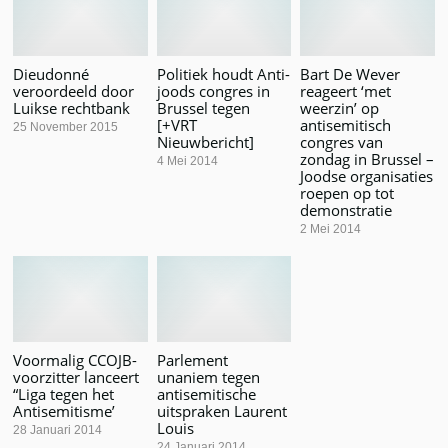
Dieudonné
Politiek houdt Anti-
Bart De Wever
veroordeeld door
joods congres in
reageert ‘met
Luikse rechtbank
Brussel tegen
weerzin’ op
[+VRT
antisemitisch
25 November 2015
Nieuwbericht]
congres van
zondag in Brussel –
4 Mei 2014
Joodse organisaties
roepen op tot
demonstratie
2 Mei 2014
Voormalig CCOJB-
Parlement
voorzitter lanceert
unaniem tegen
“Liga tegen het
antisemitische
Antisemitisme’
uitspraken Laurent
Louis
28 Januari 2014
24 Januari 2014