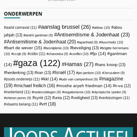
ONDERWERPEN
aanslag brussel
(26)
abou
aalst carnaval
(11)
abbas
(10)
Antisemitisme & Jodenhaat
(23)
jahjah
(13)
andré gantman
(9)
Antisemitisme & Jodenhaat
(20)
apartheid
(9)
Auschwitz
(10)
bart de wever
(15)
beveiliging
(13)
besnijdenis
(10)
brigitte herremans
fjo
(14)
gantman
cd&v
(11)
(10)
ccojb
(9)
chanoeka
(9)
conflict
(10)
gaza
(122)
Hamas
(27)
(14)
hans knoop
(13)
Israël
(17)
herdenking
(13)
iran
(13)
jan jambon
(10)
Jeruzalem
(9)
magazine
kkl
(14)
joods onderwijs
(11)
ludo van campenhout
(9)
(19)
michael freilich
(16)
moshe aryeh friedman
(14)
n-va
(12)
nederland
(11)
nederzettingen
(9)
negationisme
(10)
olympische spelen
(9)
veiligheid
(13)
syrië
(12)
unia
(12)
verkiezingen
(11)
shimon peres
(9)
vrt
(18)
vlaams belang
(11)