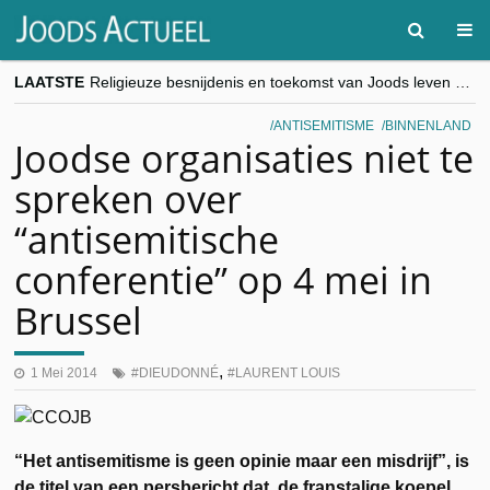
LAATSTE
Religieuze besnijdenis en toekomst van Joods leven centraal tijdens conferentie in Brussel
“Besnijdenisdebat toont hoe moeilijk seculiere Westen minderheden begrijpt”, Jinnih Beels (Vooruit)
CITYTRIP | ROEMENIË – Boekarest: de verrassing van Oost-Europa
ANTISEMITISME
BINNENLAND
“Vandaag zit elke Jood in België op de beklaagdenbank”
Joodse organisaties niet te
goKosher lanceert nieuwe website en samenwerking met Mishpacha voor kosher travel en simchas wereldwijd
spreken over
“antisemitische
conferentie” op 4 mei in
Brussel
,
1 Mei 2014
DIEUDONNÉ
LAURENT LOUIS
“Het antisemitisme is geen opinie maar een misdrijf”, is
de titel van een persbericht dat de franstalige koepel