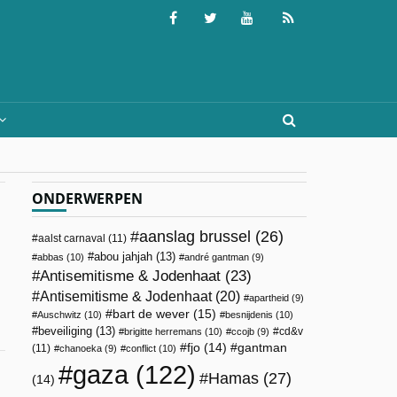
ONDERWERPEN
aanslag brussel
(26)
aalst carnaval
(11)
abou jahjah
(13)
abbas
(10)
andré gantman
(9)
Antisemitisme & Jodenhaat
(23)
Antisemitisme & Jodenhaat
(20)
apartheid
(9)
bart de wever
(15)
Auschwitz
(10)
besnijdenis
(10)
beveiliging
(13)
cd&v
brigitte herremans
(10)
ccojb
(9)
fjo
(14)
gantman
(11)
chanoeka
(9)
conflict
(10)
gaza
(122)
Hamas
(27)
(14)