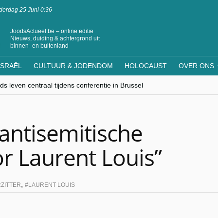
erdag 25 Juni 0:36
JoodsActueel.be – online editie
Nieuws, duiding & achtergrond uit
binnen- en buitenland
ISRAËL
CULTUUR & JODENDOM
HOLOCAUST
OVER ONS
s leven centraal tijdens conferentie in Brussel
ere Westen minderheden begrijpt”, Jinnih Beels (Vooruit)
rassing van Oost-Europa
laagdenbank”
nwerking met Mishpacha voor kosher travel en simchas wereldwijd
antisemitische
r Laurent Louis”
,
ZITTER
LAURENT LOUIS