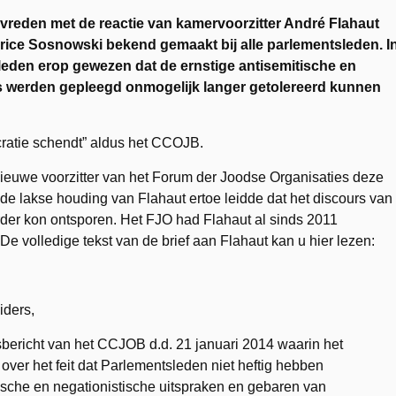
vreden met de reactie van kamervoorzitter André Flahaut
aurice Sosnowski bekend gemaakt bij alle parlementsleden. I
eden erop gewezen dat de ernstige antisemitische en
is werden gepleegd onmogelijk langer getolereerd kunnen
cratie schendt” aldus het CCOJB.
euwe voorzitter van het Forum der Joodse Organisaties deze
de lakse houding van Flahaut ertoe leidde dat het discours van
rder kon ontsporen. Het FJO had Flahaut al sinds 2011
De volledige tekst van de brief aan Flahaut kan u hier lezen:
iders,
bericht van het CCJOB d.d. 21 januari 2014 waarin het
 over het feit dat Parlementsleden niet heftig hebben
ische en negationistische uitspraken en gebaren van