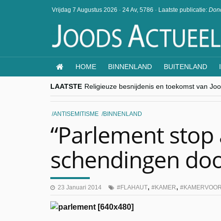
Vrijdag 7 Augustus 2026
·
24 Av, 5786
·
Laatste publicatie:
Dond
HOME
BINNENLAND
BUITENLAND
LAATSTE
Religieuze besnijdenis en toekomst van Jood
“Besnijdenisdebat toont hoe moeilijk seculi
CITYTRIP | ROEMENIË – Boekarest: de ver
“Vandaag zit elke Jood in België op de bek
ANTISEMITISME
BINNENLAND
goKosher lanceert nieuwe website en same
“Parlement stop 
schendingen doo
,
,
23 Januari 2014
FLAHAUT
KAMER
KAMERVOOR