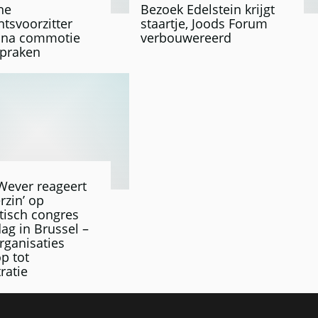
he
Bezoek Edelstein krijgt
tsvoorzitter
staartje, Joods Forum
t na commotie
verbouwereerd
spraken
Wever reageert
rzin’ op
tisch congres
ag in Brussel –
rganisaties
p tot
ratie