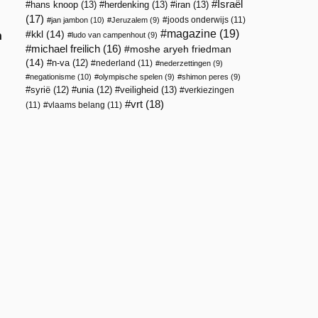
Israël
hans knoop
(13)
herdenking
(13)
iran
(13)
(17)
joods onderwijs
(11)
jan jambon
(10)
Jeruzalem
(9)
magazine
(19)
kkl
(14)
n
ludo van campenhout
(9)
michael freilich
(16)
moshe aryeh friedman
(14)
n-va
(12)
nederland
(11)
nederzettingen
(9)
negationisme
(10)
olympische spelen
(9)
shimon peres
(9)
veiligheid
(13)
syrië
(12)
unia
(12)
verkiezingen
vrt
(18)
(11)
vlaams belang
(11)