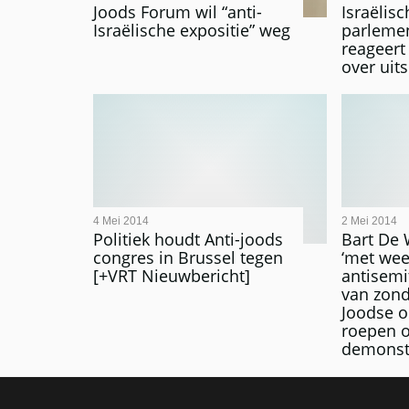
Joods Forum wil “anti-
Israëlisc
Israëlische expositie” weg
parlemen
reageer
over uit
4 Mei 2014
2 Mei 2014
Politiek houdt Anti-joods
Bart De 
congres in Brussel tegen
‘met wee
[+VRT Nieuwbericht]
antisemi
van zond
Joodse o
roepen o
demonst