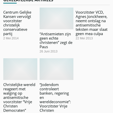
Centrum Gelijke
Voorzitster VCD,
Kansen vervolgt
Agnes Jonckheere,
voorzitster
neemt ontslag na
christelijk
antisemitische
conservatieve
teksten maar slaat
partij
geen mea culpa
“Antisemieten zijn
geen echte
2 Mei 2014
22 Mei 2013
christenen” zegt de
Paus
26 Juni 2013
Christelijke wereld
“Jodendom
reageert met
controleert
walging op
banken, regering
antisemitische
en
voorzitster “Vrije
wereldeconomie”:
Christen
Voorzitster Vrije
Democraten”
Christen