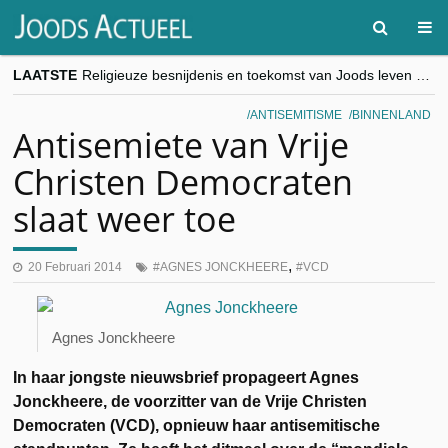
LAATSTE
Religieuze besnijdenis en toekomst van Joods leven centraal tijdens conferentie in Brussel
“Besnijdenisdebat toont hoe moeilijk seculiere Westen minderheden begrijpt”, Jinnih Beels (Vooruit)
CITYTRIP | ROEMENIË – Boekarest: de verrassing van Oost-Europa
ANTISEMITISME
BINNENLAND
“Vandaag zit elke Jood in België op de beklaagdenbank”
Antisemiete van Vrije
goKosher lanceert nieuwe website en samenwerking met Mishpacha voor kosher travel en simchas wereldwijd
Christen Democraten
slaat weer toe
,
20 Februari 2014
AGNES JONCKHEERE
VCD
Agnes Jonckheere
In haar jongste nieuwsbrief propageert Agnes
Jonckheere, de voorzitter van de Vrije Christen
Democraten (VCD), opnieuw haar antisemitische