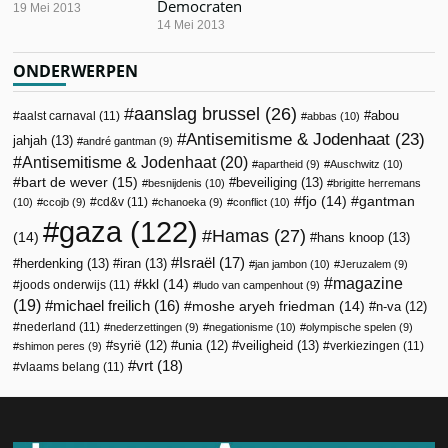
Democraten
19 Mei 2013
14 Mei 2013
ONDERWERPEN
aanslag brussel
(26)
abou
aalst carnaval
(11)
abbas
(10)
Antisemitisme & Jodenhaat
(23)
jahjah
(13)
andré gantman
(9)
Antisemitisme & Jodenhaat
(20)
apartheid
(9)
Auschwitz
(10)
bart de wever
(15)
beveiliging
(13)
besnijdenis
(10)
brigitte herremans
fjo
(14)
gantman
cd&v
(11)
(10)
ccojb
(9)
chanoeka
(9)
conflict
(10)
gaza
(122)
Hamas
(27)
(14)
hans knoop
(13)
Israël
(17)
herdenking
(13)
iran
(13)
jan jambon
(10)
Jeruzalem
(9)
magazine
kkl
(14)
joods onderwijs
(11)
ludo van campenhout
(9)
(19)
michael freilich
(16)
moshe aryeh friedman
(14)
n-va
(12)
nederland
(11)
nederzettingen
(9)
negationisme
(10)
olympische spelen
(9)
veiligheid
(13)
syrië
(12)
unia
(12)
verkiezingen
(11)
shimon peres
(9)
vrt
(18)
vlaams belang
(11)