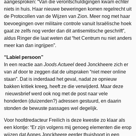
aangesproken: “Van die verontschuldigingen kwam echter
niets in huis. Haar nieuwe beweringen komen regelrecht uit
de Protocollen van de Wijzen van Zion. Meer nog met haar
toevoegingen over militaire controle vanuit Israëlische hoek
gaat ze zelfs nog verder dan dit antisemitische geschrift”,
aldus Ringer die laat weten dat “het Centrum nu niet anders
meer kan dan ingrijpen”.
“Labiel persoon”
In een reactie aan
Joods Actueel
deed Jonckheere zich er
van af door te zeggen dat de uitspraken “niet meer online
staan”. Dat is inderdaad het geval, nadat ze opnieuw
bakken kritiek kreeg, heeft ze die verwijderd. Maar deze
nieuwsbrief werd ook nog met de post naar vele
honderden (duizenden?) adressen gestuurd, en daarin
stonden de bewuste passages wel degelijk.
Voor hoofdredacteur Freilich is deze kwestie zo klaar als
een klontje: “Er zijn volgens mij genoeg elementen die erop
wijzen dat Agnes Jonckheere eerder thuishoort in een