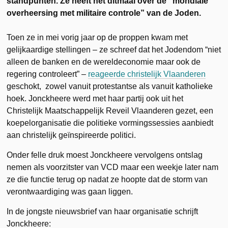
standpunten. Ze heeft het ditmaal over de “mondiale
overheersing met militaire controle” van de Joden.
Toen ze in mei vorig jaar op de proppen kwam met
gelijkaardige stellingen – ze schreef dat het Jodendom “niet
alleen de banken en de wereldeconomie maar ook de
regering controleert” –
reageerde christelijk Vlaanderen
geschokt, zowel vanuit protestantse als vanuit katholieke
hoek. Jonckheere werd met haar partij ook uit het
Christelijk Maatschappelijk Reveil Vlaanderen gezet, een
koepelorganisatie die politieke vormingssessies aanbiedt
aan christelijk geïnspireerde politici.
Onder felle druk moest Jonckheere vervolgens ontslag
nemen als voorzitster van VCD maar een weekje later nam
ze die functie terug op nadat ze hoopte dat de storm van
verontwaardiging was gaan liggen.
In de jongste nieuwsbrief van haar organisatie schrijft
Jonckheere: