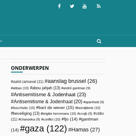
ONDERWERPEN
aanslag brussel
(26)
aalst carnaval
(11)
abou jahjah
(13)
abbas
(10)
andré gantman
(9)
Antisemitisme & Jodenhaat
(23)
Antisemitisme & Jodenhaat
(20)
apartheid
(9)
bart de wever
(15)
Auschwitz
(10)
besnijdenis
(10)
beveiliging
(13)
cd&v
brigitte herremans
(10)
ccojb
(9)
fjo
(14)
gantman
(11)
chanoeka
(9)
conflict
(10)
gaza
(122)
Hamas
(27)
(14)