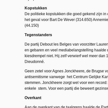
Kopstukken
De politieke kopstukken die goed gekend zijn i
het geval voor Bart De Wever (314.650) Annemi
(44.150)
Tegenstanders
De partij Debout les Belges van voorzitter Lauren
en gebaren en veel mediabelangstelling haalde de
kiesdrempel niet. Hij zelf verwierf wel meer da
Dieudonné.
Geen zetel voor Agnes Jonckheere, de Brugse voor
antisemitisme vanwege het Centrum Gelijke Kanse
stemmen. Jonckheere zorgt wel voor een record: 
enkele stem. Voor een partij die beweert gezinsw
Overkant
Aan de overkant van de taalgrens haalde de Par