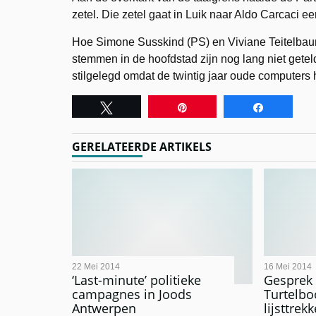
zetel. Die zetel gaat in Luik naar Aldo Carcaci e
Hoe Simone Susskind (PS) en Viviane Teitelbaum 
stemmen in de hoofdstad zijn nog lang niet gete
stilgelegd omdat de twintig jaar oude computers 
Tweet
Pin
Share
GERELATEERDE ARTIKELS
22 Mei 2014
16 Mei 2014
‘Last-minute’ politieke
Gesprek
campagnes in Joods
Turtelbo
Antwerpen
lijsttre