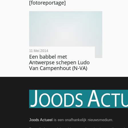
[fotoreportage]
11 Mei 2014
Een babbel met
Antwerpse schepen Ludo
Van Campenhout (N-VA)
Joods Actueel
is een onafhankelijk nieuwsmedium.