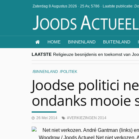
Zaterdag 8 Augustus 2026
·
25 Av, 5786
·
Laatste publicatie:
Do
HOME
BINNENLAND
BUITENLAND
LAATSTE
Religieuze besnijdenis en toekomst van Jood
“Besnijdenisdebat toont hoe moeilijk seculi
CITYTRIP | ROEMENIË – Boekarest: de ver
“Vandaag zit elke Jood in België op de bek
BINNENLAND
POLITIEK
goKosher lanceert nieuwe website en same
Joodse politici n
ondanks mooie 
26 Mei 2014
VERKIEZINGEN 2014