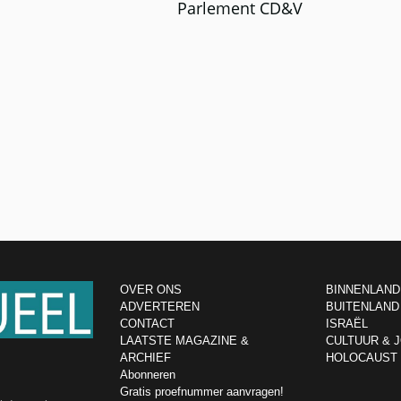
Parlement CD&V
OVER ONS
BINNENLAND
ADVERTEREN
BUITENLAND
CONTACT
ISRAËL
LAATSTE MAGAZINE &
CULTUUR & 
ARCHIEF
HOLOCAUST
Abonneren
Gratis proefnummer aanvragen!