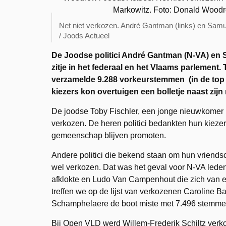
Net niet verkozen. André Gantman (links) en Sam
/ Joods Actueel
De Joodse politici André Gantman (N-VA) en 
zitje in het federaal en het Vlaams parlemen
verzamelde 9.288 vorkeurstemmen (in de top 6
kiezers kon overtuigen een bolletje naast zijn
De joodse Toby Fischler, een jonge nieuwkomer
verkozen. De heren politici bedankten hun kiezer
gemeenschap blijven promoten.
Andere politici die bekend staan om hun vrie
wel verkozen. Dat was het geval voor N-VA lede
afklokte en Ludo Van Campenhout die zich van 
treffen we op de lijst van verkozenen Caroline B
Schamphelaere de boot miste met 7.496 stemme
Bij Open VLD werd Willem-Frederik Schiltz verk