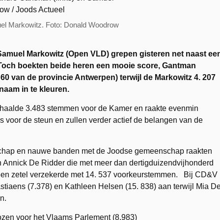
uel Markowitz. Foto: Donald Woodrow
Samuel Markowitz (Open VLD) grepen gisteren net naast ee
t. Toch boekten beide heren een mooie score, Gantman
0 van de provincie Antwerpen) terwijl de Markowitz 4. 207
 naam in te kleuren.
 haalde 3.483 stemmen voor de Kamer en raakte evenmin
s voor de steun en zullen verder actief de belangen van de
ndschap en nauwe banden met de Joodse gemeenschap raakten
n Annick De Ridder die met meer dan dertigduizendvijhonderd
een zetel verzekerde met 14. 537 voorkeurstemmen. Bij CD&V
astiaens (7.378) en Kathleen Helsen (15. 838) aan terwijl Mia D
n.
ozen voor het Vlaams Parlement (8.983)