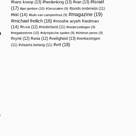
Israël
hans knoop
(13)
herdenking
(13)
iran
(13)
(17)
joods onderwijs
(11)
jan jambon
(10)
Jeruzalem
(9)
magazine
(19)
kkl
(14)
ludo van campenhout
(9)
michael freilich
(16)
moshe aryeh friedman
(14)
n-va
(12)
nederland
(11)
nederzettingen
(9)
n
negationisme
(10)
olympische spelen
(9)
shimon peres
(9)
veiligheid
(13)
syrië
(12)
unia
(12)
verkiezingen
vrt
(18)
(11)
vlaams belang
(11)
e