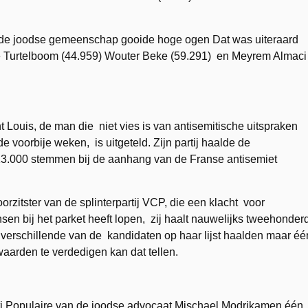
n de joodse gemeenschap gooide hoge ogen Dat was uiteraard
e Turtelboom (44.959) Wouter Beke (59.291) en Meyrem Almaci
t Louis, de man die niet vies is van antisemitische uitspraken
 voorbije weken, is uitgeteld. Zijn partij haalde de
n 13.000 stemmen bij de aanhang van de Franse antisemiet
zitster van de splinterpartij VCP, die een klacht voor
n bij het parket heeft lopen, zij haalt nauwelijks tweehonder
verschillende van de kandidaten op haar lijst haalden maar éé
aarden te verdedigen kan dat tellen.
ti Populaire van de joodse advocaat Mischael Modrikamen één