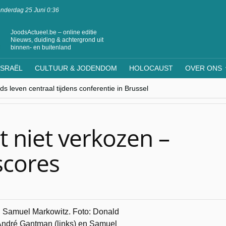
nderdag 25 Juni 0:36
JoodsActueel.be – online editie
Nieuws, duiding & achtergrond uit
binnen- en buitenland
ISRAËL
CULTUUR & JODENDOM
HOLOCAUST
OVER ONS
s leven centraal tijdens conferentie in Brussel
ere Westen minderheden begrijpt”, Jinnih Beels (Vooruit)
rassing van Oost-Europa
laagdenbank”
nwerking met Mishpacha voor kosher travel en simchas wereldwijd
et niet verkozen –
scores