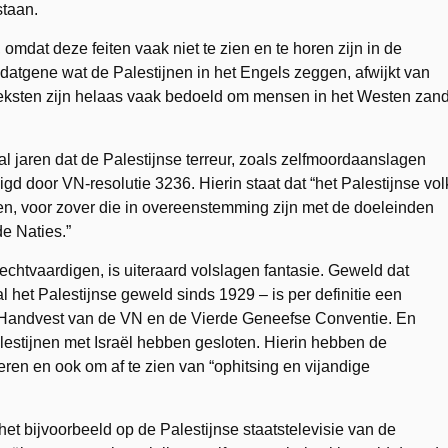
staan.
dat deze feiten vaak niet te zien en te horen zijn in de
datgene wat de Palestijnen in het Engels zeggen, afwijkt van
 teksten zijn helaas vaak bedoeld om mensen in het Westen zan
 al jaren dat de Palestijnse terreur, zoals zelfmoordaanslagen
d door VN-resolutie 3236. Hierin staat dat “het Palestijnse vol
n, voor zover die in overeenstemming zijn met de doeleinden
e Naties.”
chtvaardigen, is uiteraard volslagen fantasie. Geweld dat
al het Palestijnse geweld sinds 1929 – is per definitie een
et Handvest van de VN en de Vierde Geneefse Conventie. En
lestijnen met Israël hebben gesloten. Hierin hebben de
eren en ook om af te zien van “ophitsing en vijandige
et bijvoorbeeld op de Palestijnse staatstelevisie van de