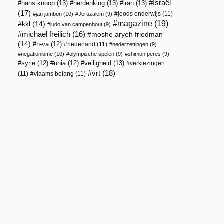
Israël
hans knoop
(13)
herdenking
(13)
iran
(13)
(17)
joods onderwijs
(11)
jan jambon
(10)
Jeruzalem
(9)
magazine
(19)
kkl
(14)
ludo van campenhout
(9)
michael freilich
(16)
moshe aryeh friedman
(14)
n-va
(12)
nederland
(11)
nederzettingen
(9)
negationisme
(10)
olympische spelen
(9)
shimon peres
(9)
veiligheid
(13)
syrië
(12)
unia
(12)
verkiezingen
vrt
(18)
(11)
vlaams belang
(11)
e