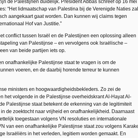
 zijn de Palestijnen duidelijk. President Abbas schreef op 16 mei
: “Het lidmaatschap van Palestina bij de Verenigde Naties za
ridisch aangekaart gaat worden. Dan kunnen wij claims tegen
ernationaal Hof van Justitie.”
et conflict tussen Israël en de Palestijnen een oplossing alleen
tapeling van Palestijnse – en vervolgens ook Israëlische –
een van beide partijen iets op.
onafhankelijke Palestijnse staat te vragen is om de
kunnen voeren, en de daarbij horende terreur te kunnen
tijnse ministers en hoogwaardigheidsbekleders. Zo zei de
 het volgende in de Palestijnse overheidskrant Al-Hayat Al-
 Palestijnse staat betekent de erkenning van de legitimiteit
k, in de zoektocht naar vrijheid en onafhankelijkheid. Daarnaast
wettelijk toegestaan volgens VN resoluties en internationale
VN van een onafhankelijke Palestijnse staat zou volgens Karak
 Israëliërs in het verleden, legitiem worden gemaakt. En