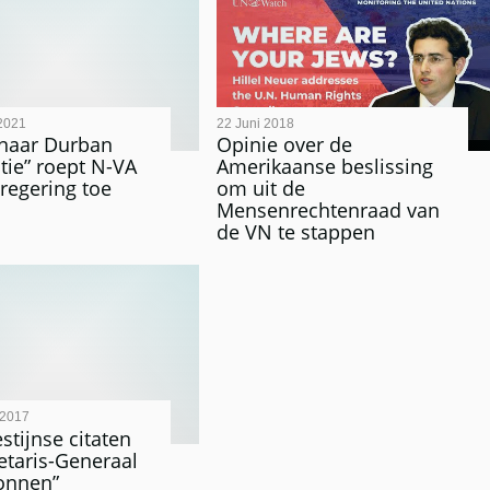
2021
22 Juni 2018
 naar Durban
Opinie over de
tie” roept N-VA
Amerikaanse beslissing
 regering toe
om uit de
Mensenrechtenraad van
de VN te stappen
 2017
stijnse citaten
etaris-Generaal
zonnen”