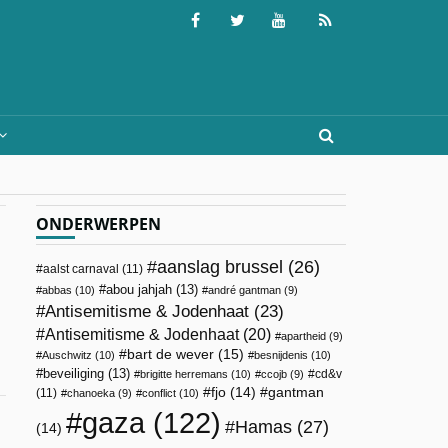
ONDERWERPEN
aanslag brussel
(26)
aalst carnaval
(11)
abou jahjah
(13)
abbas
(10)
andré gantman
(9)
Antisemitisme & Jodenhaat
(23)
Antisemitisme & Jodenhaat
(20)
apartheid
(9)
bart de wever
(15)
Auschwitz
(10)
besnijdenis
(10)
beveiliging
(13)
cd&v
brigitte herremans
(10)
ccojb
(9)
fjo
(14)
gantman
(11)
chanoeka
(9)
conflict
(10)
gaza
(122)
Hamas
(27)
(14)