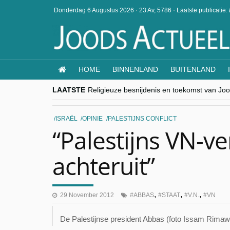
Donderdag 6 Augustus 2026
·
23 Av, 5786
·
Laatste publicatie:
HOME
BINNENLAND
BUITENLAND
LAATSTE
Religieuze besnijdenis en toekomst van Jood
“Besnijdenisdebat toont hoe moeilijk seculi
CITYTRIP | ROEMENIË – Boekarest: de ver
“Vandaag zit elke Jood in België op de bek
ISRAËL
OPINIE
PALESTIJNS CONFLICT
goKosher lanceert nieuwe website en same
“Palestijns VN-ve
achteruit”
,
,
,
29 November 2012
ABBAS
STAAT
V.N.
VN
De Palestijnse president Abbas (foto Issam Rima