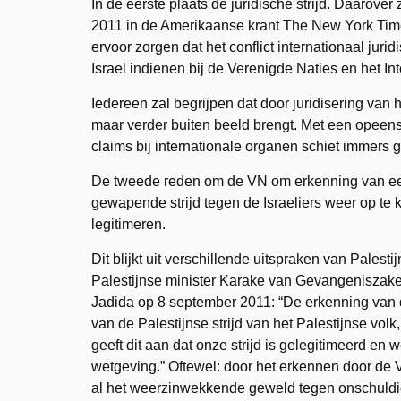
In de eerste plaats de juridische strijd. Daarover
2011 in de Amerikaanse krant The New York Times
ervoor zorgen dat het conflict internationaal ju
Israel indienen bij de Verenigde Naties en het Int
Iedereen zal begrijpen dat door juridisering van h
maar verder buiten beeld brengt. Met een opeens
claims bij internationale organen schiet immers g
De tweede reden om de VN om erkenning van een 
gewapende strijd tegen de Israeliers weer op te 
legitimeren.
Dit blijkt uit verschillende uitspraken van Pales
Palestijnse minister Karake van Gevangeniszaken
Jadida op 8 september 2011: “De erkenning van de
van de Palestijnse strijd van het Palestijnse vol
geeft dit aan dat onze strijd is gelegitimeerd en 
wetgeving.” Oftewel: door het erkennen door de 
al het weerzinwekkende geweld tegen onschuldige