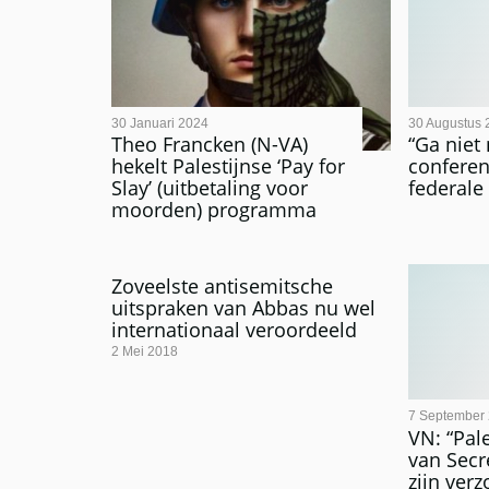
30 Januari 2024
30 Augustus 
Theo Francken (N-VA)
“Ga niet
hekelt Palestijnse ‘Pay for
conferen
Slay’ (uitbetaling voor
federale
moorden) programma
Zoveelste antisemitsche
uitspraken van Abbas nu wel
internationaal veroordeeld
2 Mei 2018
7 September
VN: “Pale
van Secr
zijn ver