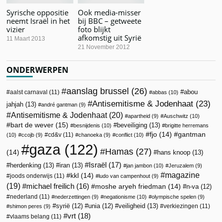
Syrische oppositie
Ook media-misser
neemt Israël in het
bij BBC – getweete
vizier
foto blijkt
afkomstig uit Syrië
11 Maart 2013
21 November 2012
ONDERWERPEN
aanslag brussel
(26)
abou
aalst carnaval
(11)
abbas
(10)
Antisemitisme & Jodenhaat
(23)
jahjah
(13)
andré gantman
(9)
Antisemitisme & Jodenhaat
(20)
apartheid
(9)
Auschwitz
(10)
bart de wever
(15)
beveiliging
(13)
besnijdenis
(10)
brigitte herremans
fjo
(14)
gantman
cd&v
(11)
(10)
ccojb
(9)
chanoeka
(9)
conflict
(10)
gaza
(122)
Hamas
(27)
(14)
hans knoop
(13)
Israël
(17)
herdenking
(13)
iran
(13)
jan jambon
(10)
Jeruzalem
(9)
magazine
kkl
(14)
joods onderwijs
(11)
ludo van campenhout
(9)
(19)
michael freilich
(16)
moshe aryeh friedman
(14)
n-va
(12)
nederland
(11)
nederzettingen
(9)
negationisme
(10)
olympische spelen
(9)
veiligheid
(13)
syrië
(12)
unia
(12)
verkiezingen
(11)
shimon peres
(9)
vrt
(18)
vlaams belang
(11)