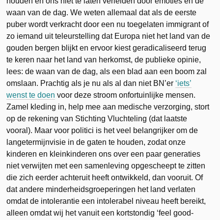
houden en ons niet te laten verleiden door emoties en de
waan van de dag. We weten allemaal dat als de eerste
puber wordt verkracht door een nu toegelaten immigrant of
zo iemand uit teleurstelling dat Europa niet het land van de
gouden bergen blijkt en ervoor kiest geradicaliseerd terug
te keren naar het land van herkomst, de publieke opinie,
lees: de waan van de dag, als een blad aan een boom zal
omslaan. Prachtig als je nu als al dan niet BN’er
‘iets’
wenst te doen
voor deze stroom onfortuinlijke mensen.
Zamel kleding in, help mee aan medische verzorging, stort
op de rekening van Stichting Vluchteling (dat laatste
vooral). Maar voor politici is het veel belangrijker om de
langetermijnvisie in de gaten te houden, zodat onze
kinderen en kleinkinderen ons over een paar generaties
niet verwijten met een samenleving opgescheept te zitten
die zich eerder achteruit heeft ontwikkeld, dan vooruit. Of
dat andere minderheidsgroeperingen het land verlaten
omdat de intolerantie een intolerabel niveau heeft bereikt,
alleen omdat wij het vanuit een kortstondig ‘feel good-