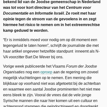
bekend lid van de Joodse gemeenschap in Nederland
was tot voor kort directeur van het
Centrum voor
Documentatie en Informatie Israël
. Ze roeit met haar
opinie tegen de stroom van de gevoelens in en zegt
hiermee het risico te nemen om in het extreemrechtse
kamp geduwd te worden.
“Er is inmiddels moed voor nodig om op dit moment een
tegengeluid te laten horen”, schrijft de journaliste die met
haar artikel ongeveer hetzelfde standpunt inneemt als N-
VA voorzitter Bart De Wever bij ons.
Vorige week publiceerde het Vlaams
Forum der Joodse
Organisaties
nog een
oproep
aan de regering om zoveel
mogelijk vluchtelingen op te nemen. Een mening die
blijkbaar op voorhand niet was afgetoetst bij de achterban
en waarmee een aantal Joodse prominenten het niet mee
eens bleek te zijn. Vooral de vrees dat de vele jonge
Syrische mannen die naar hier komen uit een cultuur en
achtergrond stammen die geïndoctrineerd en doordrenkt