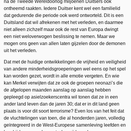
na de Tweede Wereldoorlog miljoenen Duitsers ook
ontheemd raakten. Iedere Duitser kent wel een familielid
dat gedurende die periode ook werd ontworteld. Dit is een
Duitsland dat wil afrekenen met het verleden, en daarmee
niet alleen zichzelf maar ook de rest van Europa dwingt
een niet weloverwogen beslissing te nemen. Maar we
mogen ons geen van allen laten gijzelen door de demonen
uit het verleden.
Dat met de huidige ontwikkelingen de vrijheid en veiligheid
van andere minderheidsgroeperingen wel eens op het spel
kan worden gezet, wordt in alle emotie vergeten. En wie
kan Merkel verwijten dat ze ook de groepen neonazi’s die
de afgelopen maanden aanslag op aanslag hebben
gepleegd op asielzoekerscentra wil tonen dat ze in een
ander land leven dan de jaren 30; dat er in dit land geen
plaats is voor dit soort terrorisme? Even los van het feit dat
de vluchtelingen van toen, die al honderden jaren, volledig
geïntegreerd in de West-Europese samenleving leefden en