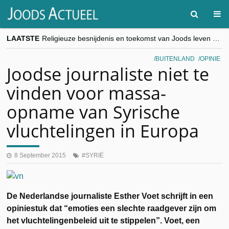
LAATSTE
Religieuze besnijdenis en toekomst van Joods leven centraal tijdens conferentie in Brussel
“Besnijdenisdebat toont hoe moeilijk seculiere Westen minderheden begrijpt”, Jinnih Beels (Vooruit)
CITYTRIP | ROEMENIË – Boekarest: de verrassing van Oost-Europa
BUITENLAND
OPINIE
“Vandaag zit elke Jood in België op de beklaagdenbank”
Joodse journaliste niet te
goKosher lanceert nieuwe website en samenwerking met Mishpacha voor kosher travel en simchas wereldwijd
vinden voor massa-
opname van Syrische
vluchtelingen in Europa
8 September 2015
SYRIË
De Nederlandse journaliste Esther Voet schrijft in een
opiniestuk dat “emoties een slechte raadgever zijn om
het vluchtelingenbeleid uit te stippelen”. Voet, een