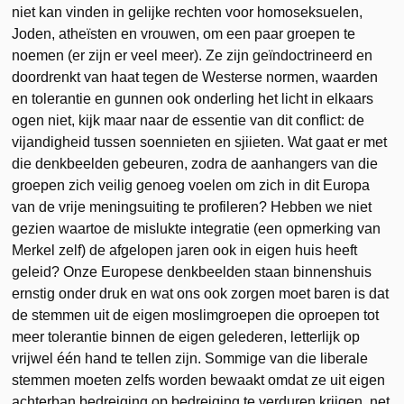
niet kan vinden in gelijke rechten voor homoseksuelen,
Joden, atheïsten en vrouwen, om een paar groepen te
noemen (er zijn er veel meer). Ze zijn geïndoctrineerd en
doordrenkt van haat tegen de Westerse normen, waarden
en tolerantie en gunnen ook onderling het licht in elkaars
ogen niet, kijk maar naar de essentie van dit conflict: de
vijandigheid tussen soennieten en sjiieten. Wat gaat er met
die denkbeelden gebeuren, zodra de aanhangers van die
groepen zich veilig genoeg voelen om zich in dit Europa
van de vrije meningsuiting te profileren? Hebben we niet
gezien waartoe de mislukte integratie (een opmerking van
Merkel zelf) de afgelopen jaren ook in eigen huis heeft
geleid? Onze Europese denkbeelden staan binnenshuis
ernstig onder druk en wat ons ook zorgen moet baren is dat
de stemmen uit de eigen moslimgroepen die oproepen tot
meer tolerantie binnen de eigen gelederen, letterlijk op
vrijwel één hand te tellen zijn. Sommige van die liberale
stemmen moeten zelfs worden bewaakt omdat ze uit eigen
achterban bedreiging op bedreiging te verduren krijgen, net