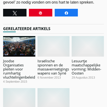
gevoel’ zo nodig vonden om ons hart te laten spreken.
Tweet
Pin
Share
GERELATEERDE ARTIKELS
Joodse
Israëlische
Lesuurtje
Organisaties
spionnen en de
maatschappelijke
pleiten voor
massavernietigings
vorming: Midden-
ruimhartig
wapens van Syrië
Oosten
vluchtelingenbeleid
6 November 2013
29 Augustus 2013
4 September 2015