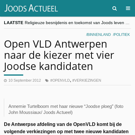
LAATSTE
Religieuze besnijdenis en toekomst van Joods leven centraal tijdens conferentie in Brussel
“Besnijdenisdebat toont hoe moeilijk seculiere Westen minderheden begrijpt”, Jinnih Beels (Vooruit)
CITYTRIP | ROEMENIË – Boekarest: de verrassing van Oost-Europa
BINNENLAND
POLITIEK
“Vandaag zit elke Jood in België op de beklaagdenbank”
Open VLD Antwerpen
goKosher lanceert nieuwe website en samenwerking met Mishpacha voor kosher travel en simchas wereldwijd
naar de kiezer met vier
Joodse kandidaten
,
10 September 2012
OPENVLD
VERKIEZINGEN
Annemie Turtelboom met haar nieuwe “Joodse ploeg” (foto
John Moussiaux/ Joods Actueel)
De Antwerpse afdeling van de OpenVLD komt bij de
volgende verkiezingen op met twee nieuwe kandidaten