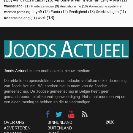
moshe aryeh friedman
(14)
n-va
(12)
nederland
(11)
nederzettingen
(9)
negationisme
(10)
olympische spelen
(9)
veiligheid
(13)
syrië
(12)
unia
(12)
verkiezingen
(11)
shimon peres
(9)
vrt
(18)
vlaams belang
(11)
Joods Actueel
is een onafhankelijk nieuwsmedium.
De artikels en opiniestukken van de redactie vertolken enkel de mening
van Joods Actueel. Wij spreken niet in naam van de Joodse
gemeenschap. De Joodse gemeenschap in België heeft geen
gemandateerde feitelijke vertegenwoordiging. Het staat iedereen vrij om
een eigen mening te hebben en die te verkondigen.
2026
OVER ONS
BINNENLAND
ADVERTEREN
BUITENLAND