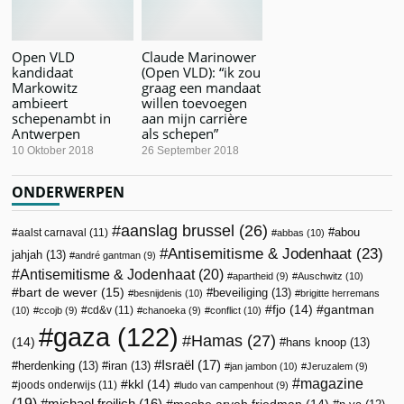
Open VLD
Claude Marinower
kandidaat
(Open VLD): “ik zou
Markowitz
graag een mandaat
ambieert
willen toevoegen
schepenambt in
aan mijn carrière
Antwerpen
als schepen”
10 Oktober 2018
26 September 2018
ONDERWERPEN
aanslag brussel
(26)
abou
aalst carnaval
(11)
abbas
(10)
Antisemitisme & Jodenhaat
(23)
jahjah
(13)
andré gantman
(9)
Antisemitisme & Jodenhaat
(20)
apartheid
(9)
Auschwitz
(10)
bart de wever
(15)
beveiliging
(13)
besnijdenis
(10)
brigitte herremans
fjo
(14)
gantman
cd&v
(11)
(10)
ccojb
(9)
chanoeka
(9)
conflict
(10)
gaza
(122)
Hamas
(27)
(14)
hans knoop
(13)
Israël
(17)
herdenking
(13)
iran
(13)
jan jambon
(10)
Jeruzalem
(9)
magazine
kkl
(14)
joods onderwijs
(11)
ludo van campenhout
(9)
(19)
michael freilich
(16)