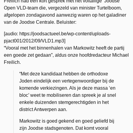
Freilich had een kort gesprek met het voltallige ‘Joodse’
Open VLD-team die, vergezeld van minister Turtelboom,
afgelopen zondagavond aanwezig waren op het galadiner
van de Joodse Centrale. Beluister:
[audio: https://joodsactueel.be/wp-content/uploads-
pjact001/2012/09/VLD1.mp3]
“Vooral met het binnenhalen van Markowitz heeft de partij
een goede zet gedaan”, aldus onze hoofdredacteur Michael
Freilich.
“Met deze kandidaat hebben de orthodoxe
Joden eindelijk een vertegenwoordiger bij de
komende verkiezingen. Als je deze massa ‘en
bloc’ weet te mobiliseren dan spreek je al snel
enkele duizenden stemgerechtigden in het
district Antwerpen aan.
Markowitz is goed gekend
en
goed geliefd bij
zijn Joodse stadsgenoten. Dat komt vooral