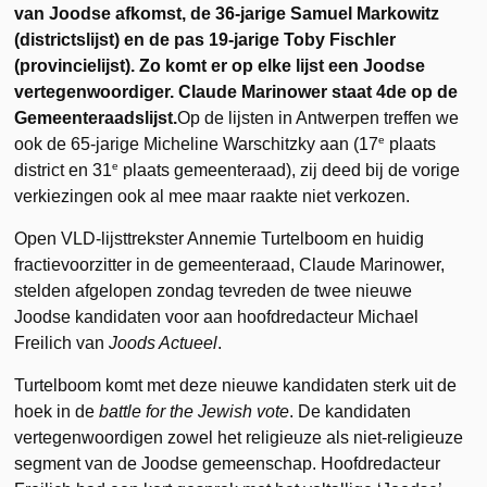
van Joodse afkomst, de 36-jarige Samuel Markowitz
(districtslijst) en de pas 19-jarige Toby Fischler
(provincielijst). Zo komt er op elke lijst een Joodse
vertegenwoordiger. Claude Marinower staat 4de op de
Gemeenteraadslijst.
Op de lijsten in Antwerpen treffen we
e
ook de 65-jarige Micheline Warschitzky aan (17
plaats
e
district en 31
plaats gemeenteraad), zij deed bij de vorige
verkiezingen ook al mee maar raakte niet verkozen.
Open VLD-lijsttrekster Annemie Turtelboom en huidig
fractievoorzitter in de gemeenteraad, Claude Marinower,
stelden afgelopen zondag tevreden de twee nieuwe
Joodse kandidaten voor aan hoofdredacteur Michael
Freilich van
Joods Actueel
.
Turtelboom komt met deze nieuwe kandidaten sterk uit de
hoek in de
battle for the Jewish vote
. De kandidaten
vertegenwoordigen zowel het religieuze als niet-religieuze
segment van de Joodse gemeenschap. Hoofdredacteur