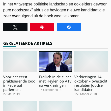
in het Antwerpse politieke landschap en ook elders gewoon
pure noodszaak” aldus de bevlogen nieuwe kandidaat die
zeer overtuigend uit de hoek weet te komen.
Tweet
Pin
Share
GERELATEERDE ARTIKELS
Voor het eerst
Freilich in de clinch
Verkiezingen 14
praktiserende Jood
met Heylen op ATV
oktober – overzicht
in Federaal
na verkiezingen
resulaten Joodse
parlement
kandidaten
16 Oktober 2018
27 Mei 2019
15 Oktober 2018