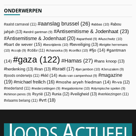
ONDERWERPEN
aanslag brussel
(26)
abou
aalst carnaval
(11)
abbas
(10)
Antisemitisme & Jodenhaat
(23)
jahjah
(13)
andré gantman
(9)
Antisemitisme & Jodenhaat
(20)
apartheid
(9)
Auschwitz
(10)
bart de wever
(15)
beveiliging
(13)
besnijdenis
(10)
brigitte herremans
fjo
(14)
gantman
cd&v
(11)
(10)
ccojb
(9)
chanoeka
(9)
conflict
(10)
gaza
(122)
Hamas
(27)
(14)
hans knoop
(13)
Israël
(17)
herdenking
(13)
iran
(13)
jan jambon
(10)
Jeruzalem
(9)
magazine
kkl
(14)
joods onderwijs
(11)
ludo van campenhout
(9)
(19)
michael freilich
(16)
moshe aryeh friedman
(14)
n-va
(12)
nederland
(11)
nederzettingen
(9)
negationisme
(10)
olympische spelen
(9)
veiligheid
(13)
syrië
(12)
unia
(12)
verkiezingen
(11)
shimon peres
(9)
vrt
(18)
vlaams belang
(11)