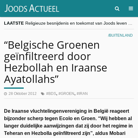
LAATSTE
Religieuze besnijdenis en toekomst van Joods leven centraal tijdens conferentie in Brussel
“Besnijdenisdebat toont hoe moeilijk seculiere Westen minderheden begrijpt”, Jinnih Beels (Vooruit)
CITYTRIP | ROEMENIË – Boekarest: de verrassing van Oost-Europa
BUITENLAND
“Vandaag zit elke Jood in België op de beklaagdenbank”
“Belgische Groenen
goKosher lanceert nieuwe website en samenwerking met Mishpacha voor kosher travel en simchas wereldwijd
geïnfiltreerd door
Hezbollah en Iraanse
Ayatollahs”
,
,
28 Oktober 2012
BDS
GROEN
IRAN
De Iraanse vluchtelingenvereniging in België reageert
bijzonder scherp tegen Ecolo en Groen. “Wij hebben al
langer duidelijke aanwijzingen dat zij door het regime in
Teheran en Hezbolla geïnfiltreerd zijn”, aldus Mobari