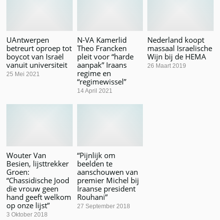
UAntwerpen
N-VA Kamerlid
Nederland koopt
betreurt oproep tot
Theo Francken
massaal Israelische
boycot van Israël
pleit voor “harde
Wijn bij de HEMA
vanuit universiteit
aanpak” Iraans
26 Maart 2019
regime en
25 Mei 2021
“regimewissel”
14 April 2021
Wouter Van
“Pijnlijk om
Besien, lijsttrekker
beelden te
Groen:
aanschouwen van
“Chassidische Jood
premier Michel bij
die vrouw geen
Iraanse president
hand geeft welkom
Rouhani”
op onze lijst”
27 September 2018
3 Oktober 2018