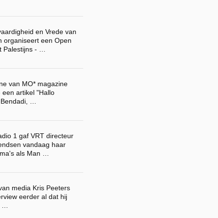
aardigheid en Vrede van
n organiseert een Open
 Palestijns - …
zine van MO* magazine
 een artikel "Hallo
a Bendadi, …
adio 1 gaf VRT directeur
endsen vandaag haar
ma's als Man …
van media Kris Peeters
rview eerder al dat hij
t …