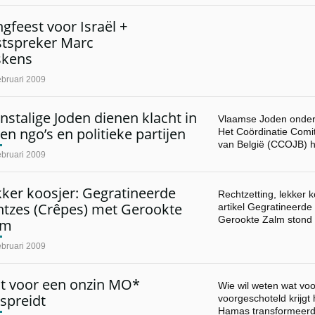
gfeest voor Israël +
stspreker Marc
skens
ebruari 2009
nstalige Joden dienen klacht in
Vlaamse Joden onders
en ngo’s en politieke partijen
Het Coördinatie Comi
van België (CCOJB) 
ebruari 2009
ker koosjer: Gegratineerde
Rechtzetting, lekker 
ntzes (Crêpes) met Gerookte
artikel Gegratineerde
Gerookte Zalm stond 
lm
ebruari 2009
t voor een onzin MO*
Wie wil weten wat voo
spreidt
voorgeschoteld krijgt
Hamas transformeer