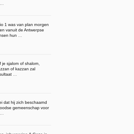
 …
dio 1 was van plan morgen
en vanuit de Antwerpse
ensen hun …
f je sjalom of shalom,
azzan of kazzan zal
esultaat …
i dat hij zich beschaamd
 joodse gemeenschap voor
 …