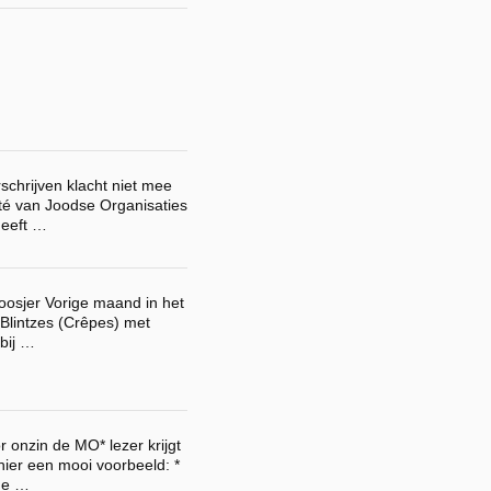
chrijven klacht niet mee
té van Joodse Organisaties
heeft …
koosjer Vorige maand in het
 Blintzes (Crêpes) met
bij …
r onzin de MO* lezer krijgt
 hier een mooi voorbeeld: *
de …