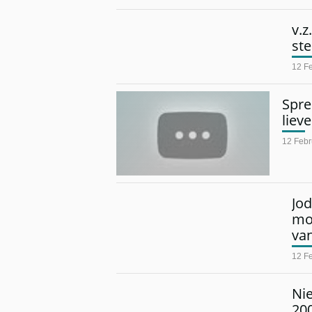
v.
st
12 F
Spre
liev
12 Febr
Jo
mo
va
12 F
Nie
20