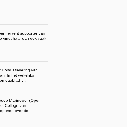
…
een fervent supporter van
Je vindt haar dan ook vaak
e …
t Hond aflevering van
ri. In het wekelijks
ken dagblad' …
aude Marinower (Open
het College van
hepenen over de …