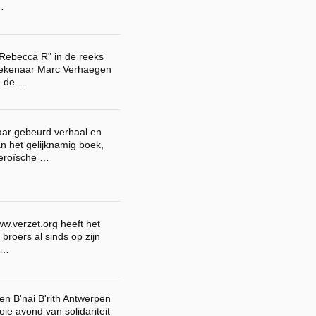
…
 "Rebecca R" in de reeks
tekenaar Marc Verhaegen
n de …
ar gebeurd verhaal en
n het gelijknamig boek,
heroïsche …
.verzet.org heeft het
 broers al sinds op zijn
e …
en B'nai B'rith Antwerpen
e avond van solidariteit