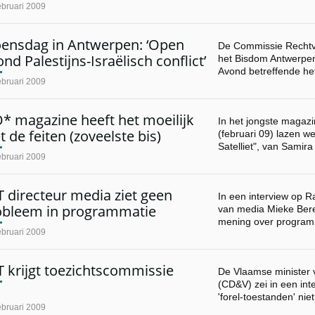
ebruari 2009
ensdag in Antwerpen: ‘Open
De Commissie Rechtv
nd Palestijns-Israëlisch conflict’
het Bisdom Antwerpe
Avond betreffende het
ebruari 2009
* magazine heeft het moeilijk
In het jongste maga
 de feiten (zoveelste bis)
(februari 09) lazen we
Satelliet", van Samir
ebruari 2009
 directeur media ziet geen
In een interview op R
obleem in programmatie
van media Mieke Ber
mening over program
ebruari 2009
 krijgt toezichtscommissie
De Vlaamse minister 
(CD&V) zei in een inte
'forel-toestanden' nie
ebruari 2009