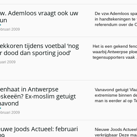
z.w. Ademloos vraagt ook uw
De vzw Ademloos span
eun
in handtekeningen te
referendum over de 
ebruari 2009
ekkoren tijdens voetbal ‘nog
Het is een gekend fen
er dood dan sporting jood’
waarbij Antwerpse plo
tegensupporters vaak
uari 2009
denhaat in Antwerpse
Vanavond getuigt Vla
skeeën? Ex-moslim getuigt
extremisme binnen 
man is eerder al op 
navond
ebruari 2009
uwe Joods Actueel: februari
Nieuwe Joods Actueel 
09
verkrijgbaar Deze ma