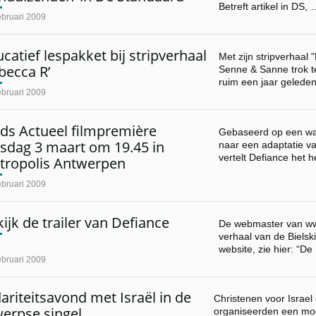
Betreft artikel in DS, 
ebruari 2009
catief lespakket bij stripverhaal
Met zijn stripverhaal
becca R’
Senne & Sanne trok 
ruim een jaar gelede
ebruari 2009
ds Actueel filmpremière
Gebaseerd op een wa
nsdag 3 maart om 19.45 in
naar een adaptatie va
vertelt Defiance het 
tropolis Antwerpen
ebruari 2009
ijk de trailer van Defiance
De webmaster van www
verhaal van de Bielski
website, zie hier: “D
ebruari 2009
dariteitsavond met Israël in de
Christenen voor Israel 
erpse singel
organiseerden een mooi