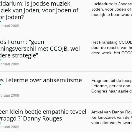
idarium: is Joodse muziek,
Lucidarium: is Joods
iek van Joden, voor Joden of
Joden, voor Joden of 
moeilijk te beantwoo
or Joden?
ebruari 2009
ods Forum: “geen
Het Franstalig CCOJB
ningsverschil met CCOJB, wel
door de reactie van 
deze week. Het CCO
ere strategie”
ebruari 2009
es Leterme over antisemitisme
Fragment uit de toes
Leterme, gericht aan
Congres naar aanlei
ebruari 2009
 een klein beetje empathie teveel
Artikel van Danny Ro
vraagd ?’ Danny Rouges
Kerkmozaïek van de 
voorzitter van Antwe
ebruari 2009