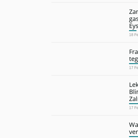
Zan
ga
Ey
18 F
Fra
teg
17 F
Lek
Bli
Za
17 F
Wa
ver