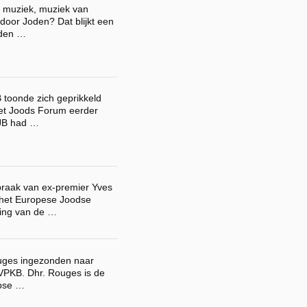
e muziek, muziek van
door Joden? Dat blijkt een
rden …
 toonde zich geprikkeld
het Joods Forum eerder
JB had …
praak van ex-premier Yves
 het Europese Joodse
ding van de …
uges ingezonden naar
VPKB. Dhr. Rouges is de
rpse …