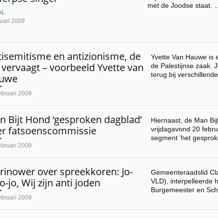
met de Joodse staat. 
AL
uari 2009
isemitisme en antizionisme, de
Yvette Van Hauwe is 
n vervaagt – voorbeeld Yvette van
de Palestijnse zaak. 
terug bij verschillend
uwe
ebruari 2009
n Bijt Hond ‘gesproken dagblad’
Hiernaast, de Man Bij
er fatsoenscommissie
vrijdagavond 20 februa
segment 'het gespro
ebruari 2009
rinower over spreekkoren: Jo-
Gemeenteraadslid Cl
jo-jo, Wij zijn anti joden
VLD), interpelleerde 
Burgemeester en Sc
ebruari 2009