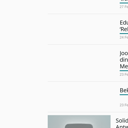
27 F
Edu
‘Re
24 F
Joo
di
Me
23 F
Bek
23 F
Soli
Antw