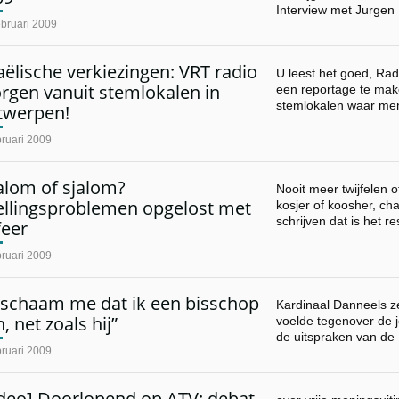
Interview met Jurgen
ebruari 2009
aëlische verkiezingen: VRT radio
U leest het goed, Ra
rgen vanuit stemlokalen in
een reportage te mak
stemlokalen waar m
twerpen!
ruari 2009
alom of sjalom?
Nooit meer twijfelen o
ellingsproblemen opgelost met
kosjer of koosher, ch
schrijven dat is het r
feer
ruari 2009
k schaam me dat ik een bisschop
Kardinaal Danneels ze
, net zoals hij”
voelde tegenover de
de uitspraken van de
ruari 2009
ideo] Doorlopend op ATV: debat