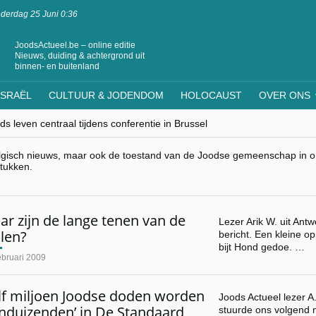
derdag 25 Juni 0:36
JoodsActueel.be – online editie
Nieuws, duiding & achtergrond uit
binnen- en buitenland
ISRAËL
CULTUUR & JODENDOM
HOLOCAUST
OVER ONS
s leven centraal tijdens conferentie in Brussel
ere Westen minderheden begrijpt”, Jinnih Beels (Vooruit)
rassing van Oost-Europa
lgisch nieuws, maar ook de toestand van de Joodse gemeenschap in ons
laagdenbank”
stukken.
nwerking met Mishpacha voor kosher travel en simchas wereldwijd
r zijn de lange tenen van de
Lezer Arik W. uit Ant
len?
bericht. Een kleine o
bijt Hond gedoe. …
ebruari 2009
lf miljoen Joodse doden worden
Joods Actueel lezer A
enduizenden’ in De Standaard
stuurde ons volgend m