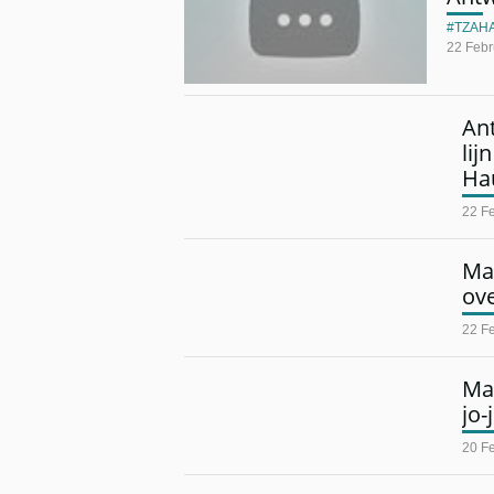
TZAH
22 Febr
Ant
lij
Ha
22 F
Ma
ov
22 F
Ma
jo-
20 F