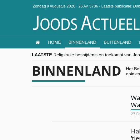
Zondag 9 Augustus 2026
·
26 Av, 5786
·
Laatste publicatie:
Don
HOME
BINNENLAND
BUITENLAND
LAATSTE
Religieuze besnijdenis en toekomst van Jood
“Besnijdenisdebat toont hoe moeilijk seculi
BINNENLAND
CITYTRIP | ROEMENIË – Boekarest: de ver
Het Be
“Vandaag zit elke Jood in België op de bek
opinie
goKosher lanceert nieuwe website en same
Waa
Wa
27 F
Ha
’ti