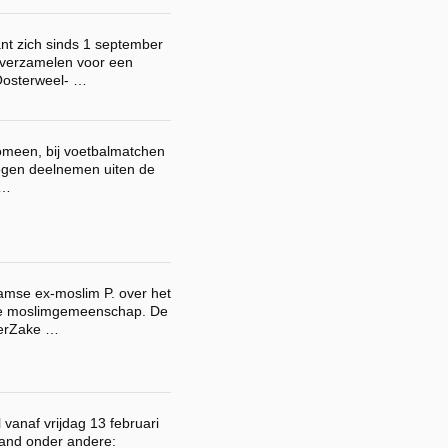
t zich sinds 1 september
 verzamelen voor een
Oosterweel- …
omeen, bij voetbalmatchen
egen deelnemen uiten de
 …
amse ex-moslim P. over het
de moslimgemeenschap. De
TerZake …
vanaf vrijdag 13 februari
and onder andere: