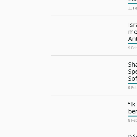
11 F
Isr
mo
An
9 Feb
Sh
Sp
So
9 Feb
“I
ben
8 Feb
[V