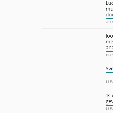
Luc
muz
do
20 F
Jo
me
and
19 F
Yv
18 F
‘Is
ge
18 F