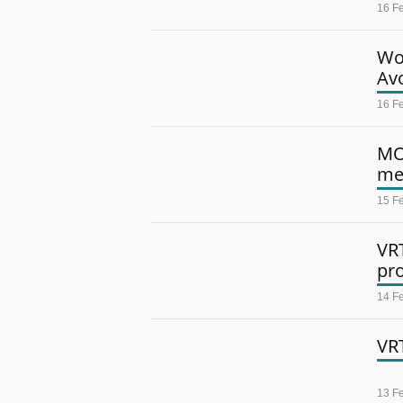
16 F
Wo
Avo
16 F
MO
met
15 F
VRT
pr
14 F
VRT
13 F