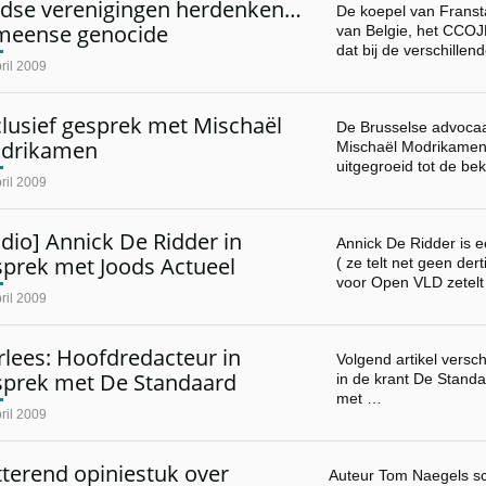
odse verenigingen herdenken…
De koepel van Franst
meense genocide
van Belgie, het CCOJB
dat bij de verschillen
ril 2009
lusief gesprek met Mischaël
De Brusselse advocaa
drikamen
Mischaël Modrikamen i
uitgegroeid tot de b
ril 2009
dio] Annick De Ridder in
Annick De Ridder is e
sprek met Joods Actueel
( ze telt net geen der
voor Open VLD zetel
ril 2009
lees: Hoofdredacteur in
Volgend artikel versc
sprek met De Standaard
in de krant De Stan
met …
ril 2009
tterend opiniestuk over
Auteur Tom Naegels sc