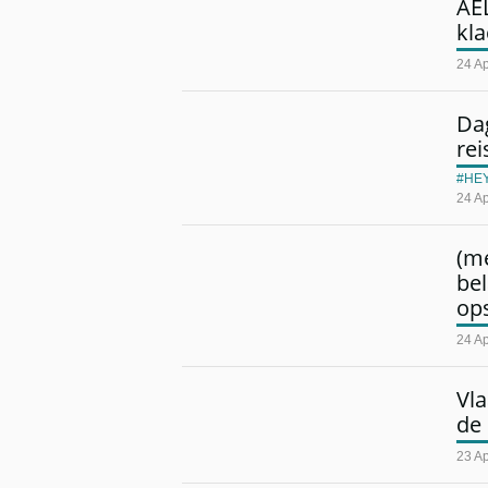
AEL
kla
24 Ap
Dag
rei
HE
24 Ap
(m
bel
op
24 Ap
Vl
de 
23 Ap