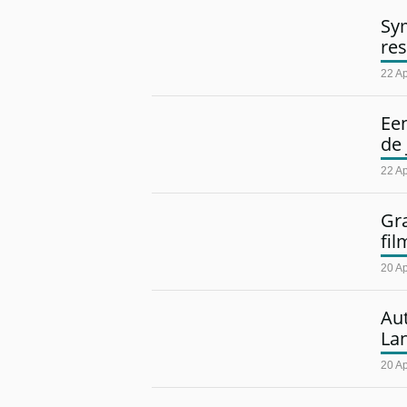
Sy
re
22 Ap
Een
de 
22 Ap
Gra
fil
20 Ap
Au
Lan
20 Ap