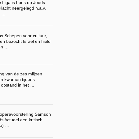
 Liga is boos op Joods
klacht neergelegd n.a.v.
n …
ps Schepen voor cultuur,
en bezocht Israël en hield
een …
ing van de zes miljoen
en kwamen tijdens
 opstand in het …
operavoorstelling Samson
s Actueel een kritisch
de) …