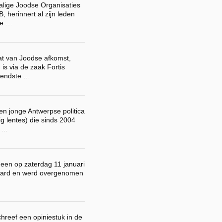
alige Joodse Organisaties
, herinnert al zijn leden
de …
t van Joodse afkomst,
s via de zaak Fortis
ekendste …
en jonge Antwerpse politica
tig lentes) die sinds 2004
t …
heen op zaterdag 11 januari
daard en werd overgenomen
hreef een opiniestuk in de