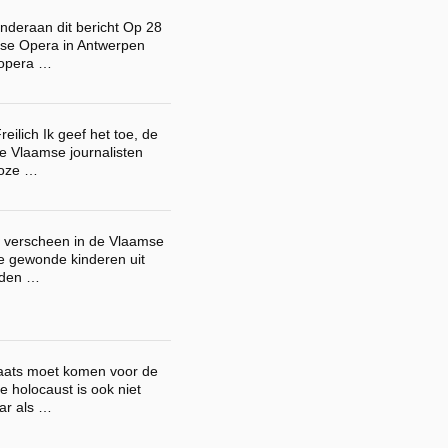
nderaan dit bericht Op 28
amse Opera in Antwerpen
 opera …
eilich Ik geef het toe, de
 Vlaamse journalisten
boze …
g verscheen in de Vlaamse
de gewonde kinderen uit
uden …
aats moet komen voor de
e holocaust is ook niet
ar als …