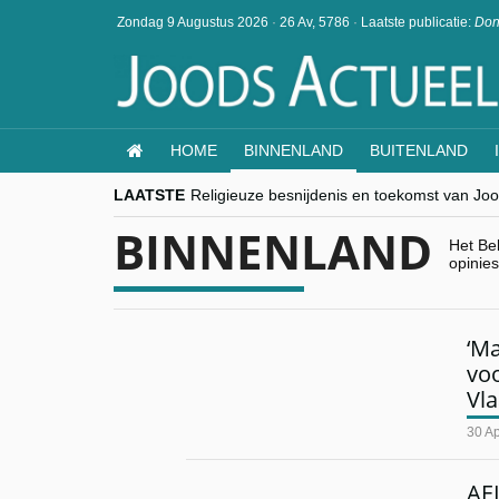
Zondag 9 Augustus 2026
·
26 Av, 5786
·
Laatste publicatie:
Don
HOME
BINNENLAND
BUITENLAND
LAATSTE
Religieuze besnijdenis en toekomst van Jood
“Besnijdenisdebat toont hoe moeilijk seculi
BINNENLAND
CITYTRIP | ROEMENIË – Boekarest: de ver
Het Be
“Vandaag zit elke Jood in België op de bek
opinie
goKosher lanceert nieuwe website en same
‘M
voo
Vl
30 Ap
AEL