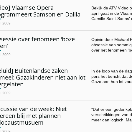
ideo] Vlaamse Opera
Bekijk de ATV Video o
ogrammeert Samson en Dalila
april gaat in de Vla
Camille Saint-Saens'
il 2009
sessie over fenomeen ‘boze
Opinie door Michael Fr
en’
obsessie van sommige
over het fenomeen '
il 2009
luid] Buitenlandse zaken
In de loop van de da
meel: Gazakinderen niet aan lot
pers het bericht dat 
Gaza aan hun lot zo
ergelaten
il 2009
cussie van de week: Niet
"Dat er een gedenkpl
ereen blij met plannen
verschrikkingen van d
meer dan logisch. Ma
locaustmusuem
il 2009