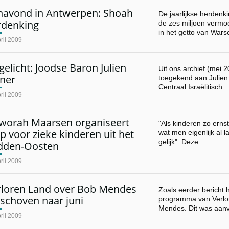
navond in Antwerpen: Shoah
De jaarlijkse herdenk
rdenking
de zes miljoen vermo
in het getto van War
ril 2009
gelicht: Joodse Baron Julien
Uit ons archief (mei 2
ener
toegekend aan Julien 
Centraal Israëlitisch 
ril 2009
worah Maarsen organiseert
"Als kinderen zo ernst
p voor zieke kinderen uit het
wat men eigenlijk al la
gelijk". Deze …
dden-Oosten
ril 2009
rloren Land over Bob Mendes
Zoals eerder bericht 
schoven naar juni
programma van Verlo
Mendes. Dit was aanv
ril 2009