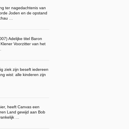
ing ter nagedachtenis van
orde Joden en de opstand
schau …
007) Adelijke titel Baron
Klener Voorzitter van het
…
ig ziek zijn beseft iedereen
ng wist: alle kinderen zijn
hier, heeft Canvas een
ren Land gewijd aan Bob
ankelijk …