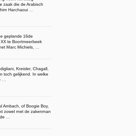
e zaak die de Arabisch
ahim Harchaoui …
de geplande 16de
 XX te Boortmeerbeek
met Marc Michiels, …
igliani, Kreisler, Chagall,
n toch gelijkend. In welke
e …
ul Ambach, of Boogie Boy,
eekt zowel met de zakenman
 de …