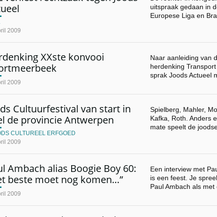
tueel
uitspraak gedaan in d
Europese Liga en Br
L
ril 2009
rdenking XXste konvooi
Naar aanleiding van 
ortmeerbeek
herdenking Transport
sprak Joods Actueel 
ril 2009
ds Cultuurfestival van start in
Spielberg, Mahler, Mod
el de provincie Antwerpen
Kafka, Roth. Anders e
mate speelt de joods
ODS CULTUREEL ERFGOED
ril 2009
ul Ambach alias Boogie Boy 60:
Een interview met Pa
et beste moet nog komen…”
is een feest. Je spr
Paul Ambach als met
ril 2009