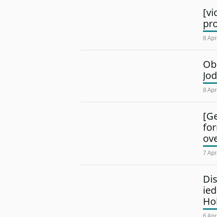
[v
pr
8 Apr
Ob
Jod
8 Apr
[Ge
for
ov
7 Apr
Dis
ied
Ho
6 Apr