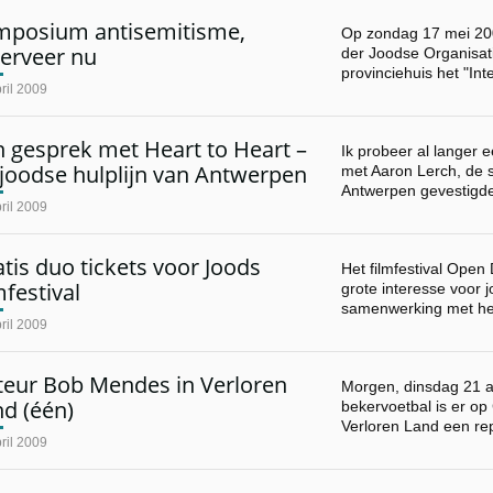
mposium antisemitisme,
Op zondag 17 mei 20
serveer nu
der Joodse Organisat
provinciehuis het "In
ril 2009
 gesprek met Heart to Heart –
Ik probeer al langer e
joodse hulplijn van Antwerpen
met Aaron Lerch, de s
Antwerpen gevestigd
ril 2009
tis duo tickets voor Joods
Het filmfestival Open
mfestival
grote interesse voor 
samenwerking met h
ril 2009
teur Bob Mendes in Verloren
Morgen, dinsdag 21 a
d (één)
bekervoetbal is er op
Verloren Land een re
ril 2009