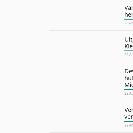
Va
he
23 Ap
Uit
Kl
23 Ap
De
hul
Mi
22 Ap
Ve
ver
22 Ap