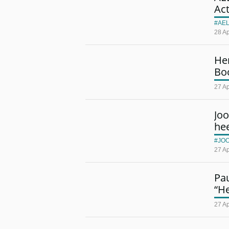
Ac
AE
28 Ap
He
Bo
27 Ap
Joo
he
JO
27 Ap
Pa
“H
27 Ap