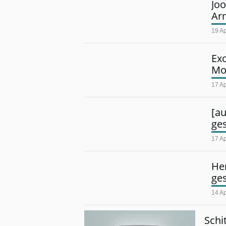
Jo
Ar
19 Ap
Exc
Mo
17 Ap
[au
ge
17 Ap
Her
ge
14 Ap
Schi