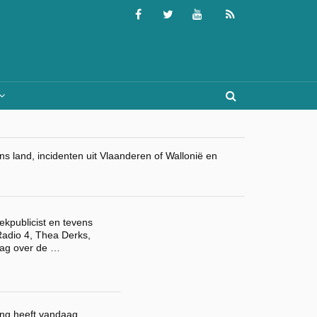
 land, incidenten uit Vlaanderen of Wallonië en
kpublicist en tevens
adio 4, Thea Derks,
slag over de …
ing heeft vandaag