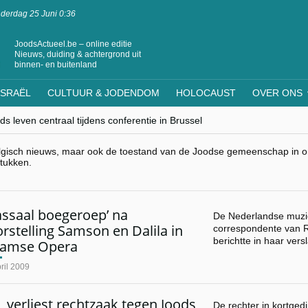
derdag 25 Juni 0:36
JoodsActueel.be – online editie
Nieuws, duiding & achtergrond uit
binnen- en buitenland
ISRAËL
CULTUUR & JODENDOM
HOLOCAUST
OVER ONS
s leven centraal tijdens conferentie in Brussel
ere Westen minderheden begrijpt”, Jinnih Beels (Vooruit)
rassing van Oost-Europa
lgisch nieuws, maar ook de toestand van de Joodse gemeenschap in ons
laagdenbank”
stukken.
nwerking met Mishpacha voor kosher travel en simchas wereldwijd
assaal boegeroep’ na
De Nederlandse muzie
rstelling Samson en Dalila in
correspondente van R
berichtte in haar ver
aamse Opera
ril 2009
 verliest rechtzaak tegen Joods
De rechter in kortged