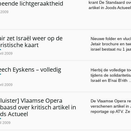
eende lichtgeraaktheid
krant De Standaard ov
artikel in Joods Actuee
l 2009
air zet Israël weer op de
Nieuwe folder en vlu
ristische kaart
Jetair brochure en tw
israel bestaat nu 1 jaa
ril 2009
ech Eyskens – volledig
Hierbij de volledige 
tijdens de solidaritet
Israël en B'nai B'rith 
ril 2009
eluister] Vlaamse Opera
De Vlaamse Opera re
baasd over kritisch artikel in
verschenen artikel in
reportage op ATV. Ze
ds Actueel
il 2009