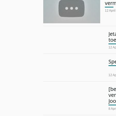
verm
12 Apri
Jet
toe
12 Ap
Spe
12 Ap
[b
ver
Joo
8 Apr