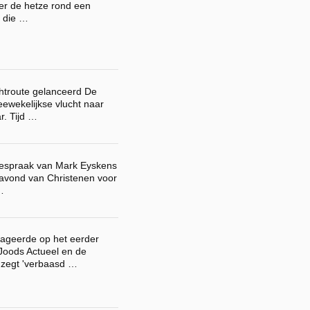
er de hetze rond een
l die …
chtroute gelanceerd De
eewekelijkse vlucht naar
r. Tijd …
toespraak van Mark Eyskens
isavond van Christenen voor
…
ageerde op het eerder
 Joods Actueel en de
 zegt 'verbaasd …