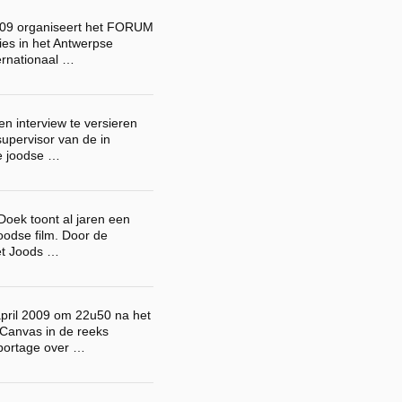
09 organiseert het FORUM
ies in het Antwerpse
ternationaal …
en interview te versieren
upervisor van de in
e joodse …
 Doek toont al jaren een
joodse film. Door de
et Joods …
pril 2009 om 22u50 na het
 Canvas in de reeks
portage over …