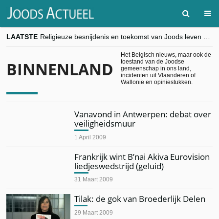
LAATSTE
Religieuze besnijdenis en toekomst van Joods leven centraal tijdens conferentie in Brussel
“Besnijdenisdebat toont hoe moeilijk seculiere Westen minderheden begrijpt”, Jinnih Beels (Vooruit)
CITYTRIP | ROEMENIË – Boekarest: de verrassing van Oost-Europa
Het Belgisch nieuws, maar ook de
toestand van de Joodse
BINNENLAND
“Vandaag zit elke Jood in België op de beklaagdenbank”
gemeenschap in ons land,
goKosher lanceert nieuwe website en samenwerking met Mishpacha voor kosher travel en simchas wereldwijd
incidenten uit Vlaanderen of
Wallonië en opiniestukken.
Vanavond in Antwerpen: debat over
veiligheidsmuur
1 April 2009
Frankrijk wint B’nai Akiva Eurovision
liedjeswedstrijd (geluid)
31 Maart 2009
Tilak: de gok van Broederlijk Delen
29 Maart 2009