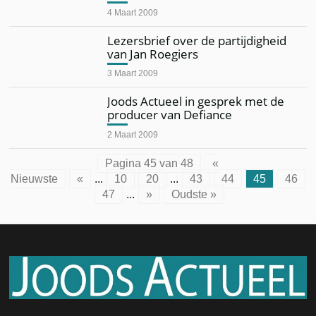
4 Maart 2009
Lezersbrief over de partijdigheid
van Jan Roegiers
3 Maart 2009
Joods Actueel in gesprek met de
producer van Defiance
2 Maart 2009
Pagina 45 van 48
«
Nieuwste
«
...
10
20
...
43
44
45
46
47
...
»
Oudste »