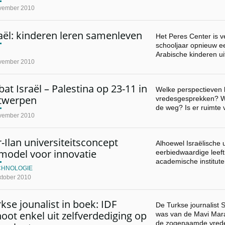
vember 2010
aël: kinderen leren samenleven
Het Peres Center is v
schooljaar opnieuw e
Arabische kinderen ui
vember 2010
at Israël – Palestina op 23-11 in
Welke perspectieven 
twerpen
vredesgesprekken? We
de weg? Is er ruimte
vember 2010
-Ilan universiteitsconcept
Alhoewel Israëlische u
model voor innovatie
eerbiedwaardige leef
academische institute
CHNOLOGIE
ktober 2010
kse jounalist in boek: IDF
De Turkse journalist 
oot enkel uit zelfverdediging op
was van de Mavi Mar
de zogenaamde vrede