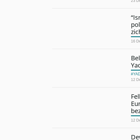
23 D
“Is
pol
zic
16 D
Bel
Ya
YA
12 D
Fel
Eur
be
12 D
Dew