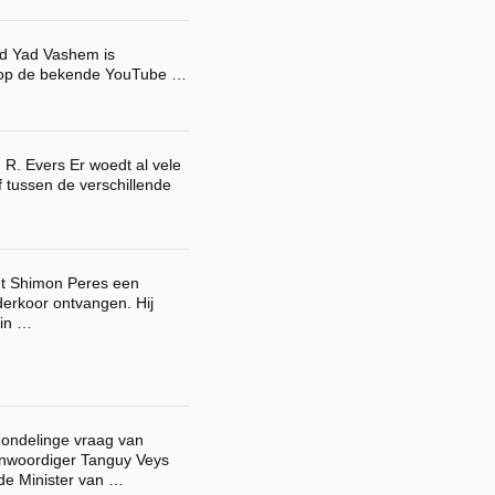
ld Yad Vashem is
s op de bekende YouTube …
. R. Evers Er woedt al vele
 tussen de verschillende
ent Shimon Peres een
nderkoor ontvangen. Hij
 in …
ondelinge vraag van
enwoordiger Tanguy Veys
lde Minister van …