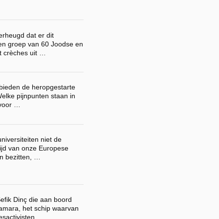
erheugd dat er dit
en groep van 60 Joodse en
t crèches uit …
bieden de heropgestarte
lke pijnpunten staan in
 voor …
niversiteiten niet de
tijd van onze Europese
n bezitten, …
Sefik Dinç die aan boord
amara, het schip waarvan
sactivisten …