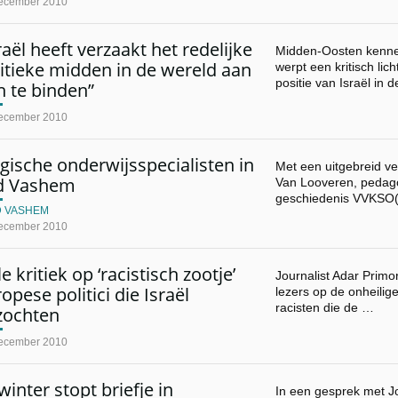
ecember 2010
raël heeft verzaakt het redelijke
Midden-Oosten kenner
itieke midden in de wereld aan
werpt een kritisch lic
positie van Israël in 
h te binden”
ecember 2010
gische onderwijsspecialisten in
Met een uitgebreid v
d Vashem
Van Looveren, pedago
geschiedenis VVKSO(
D VASHEM
ecember 2010
le kritiek op ‘racistisch zootje’
Journalist Adar Primor
opese politici die Israël
lezers op de onheilige
racisten die de …
zochten
ecember 2010
inter stopt briefje in
In een gesprek met Jo