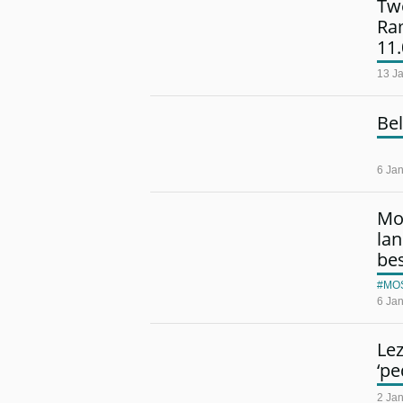
Twe
Ra
11.
13 J
Bel
6 Jan
Mo
lan
be
MO
6 Jan
Lez
‘pe
2 Jan