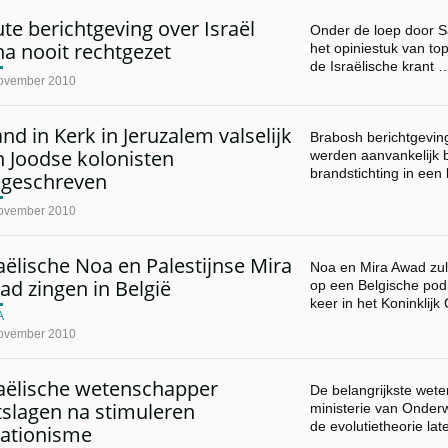
te berichtgeving over Israël
Onder de loep door Sa
na nooit rechtgezet
het opiniestuk van to
de Israëlische krant 
ovember 2010
nd in Kerk in Jeruzalem valselijk
Brabosh berichtgeving
 Joodse kolonisten
werden aanvankelijk 
brandstichting in ee
egeschreven
ovember 2010
aëlische Noa en Palestijnse Mira
Noa en Mira Awad zu
d zingen in België
op een Belgische pod
keer in het Koninklijk
A
ovember 2010
raëlische wetenschapper
De belangrijkste wet
tslagen na stimuleren
ministerie van Onderw
de evolutietheorie la
eationisme