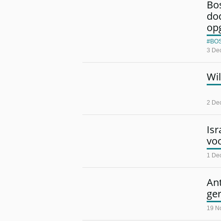
Bos
do
op
BO
3 De
Wil
2 De
Isr
vo
1 De
Ant
ge
19 N