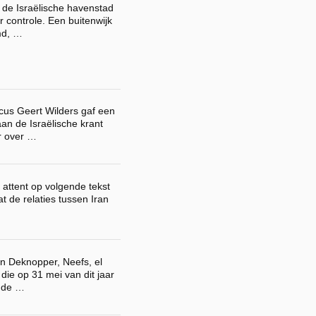
 de Israëlische havenstad
r controle. Een buitenwijk
md, …
cus Geert Wilders gaf een
an de Israëlische krant
r over …
attent op volgende tekst
at de relaties tussen Iran
en Deknopper, Neefs, el
die op 31 mei van dit jaar
 de …