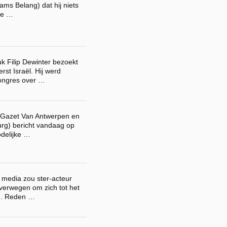
aams Belang) dat hij niets
ne …
k Filip Dewinter bezoekt
rst Israël. Hij werd
ongres over …
(Gazet Van Antwerpen en
rg) bericht vandaag op
odelijke …
 media zou ster-acteur
verwegen om zich tot het
n. Reden …