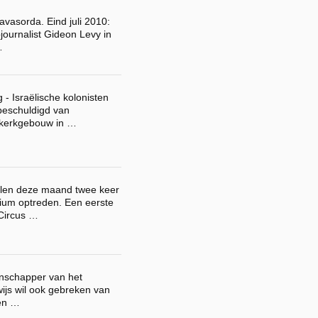
vasorda. Eind juli 2010:
pjournalist Gideon Levy in
…
 - Israëlische kolonisten
beschuldigd van
n kerkgebouw in …
llen deze maand twee keer
ium optreden. Een eerste
 Circus …
enschapper van het
ijs wil ook gebreken van
ten …