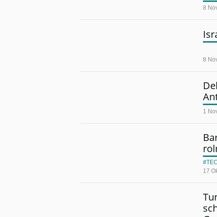
8 No
Isr
8 No
Deb
An
1 No
Bar
rol
TE
17 O
Tur
sch