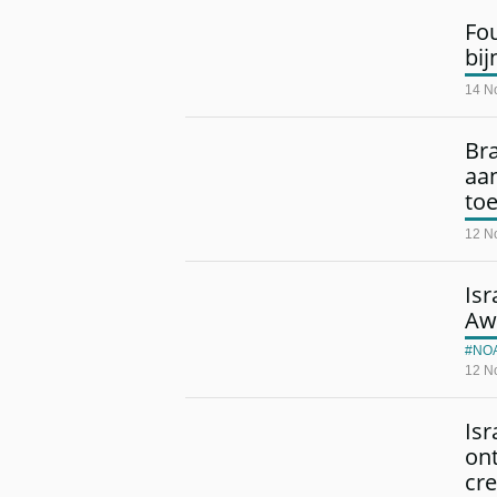
Fou
bij
14 N
Bra
aan
to
12 N
Isr
Awa
NO
12 N
Is
on
cr