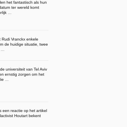
en het fantastisch als hun
datum ter wereld komt
rlijk …
 Rudi Vranckx enkele
 de huidige situatie, twee
e …
 universiteit van Tel Aviv
n ernstig zorgen om het
die …
s een reactie op het artikel
lactivist Houtart bekent