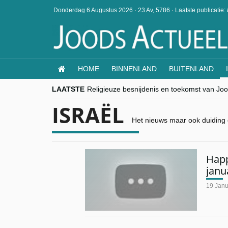
Donderdag 6 Augustus 2026
·
23 Av, 5786
·
Laatste publicatie:
HOME
BINNENLAND
BUITENLAND
LAATSTE
Religieuze besnijdenis en toekomst van Jood
“Besnijdenisdebat toont hoe moeilijk seculi
ISRAËL
CITYTRIP | ROEMENIË – Boekarest: de ver
“Vandaag zit elke Jood in België op de bek
Het nieuws maar ook duiding e
goKosher lanceert nieuwe website en same
Happ
janu
19 Janu