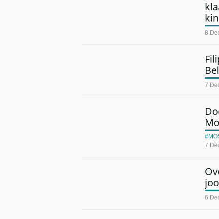
kl
kin
8 De
Fil
Bel
7 De
Dod
Mo
MO
7 De
Ov
jo
6 De