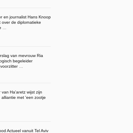
 en journalist Hans Knoop
ht over de diplomatieke
de …
erslag van mevrouw Ria
gisch begeleider
voorzitter …
 van Ha'aretz wijst zijn
 alliantie met 'een zootje
od Actueel vanuit Tel Aviv