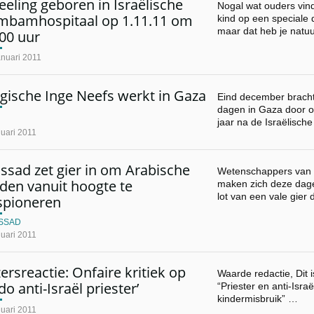
eling geboren in Israëlische
Nogal wat ouders vind
mbamhospitaal op 1.11.11 om
kind op een speciale 
maar dat heb je natuu
00 uur
anuari 2011
gische Inge Neefs werkt in Gaza
Eind december bracht
dagen in Gaza door om
jaar na de Israëlisch
uari 2011
ssad zet gier in om Arabische
Wetenschappers van de
den vanuit hoogte te
maken zich deze dage
lot van een vale gier 
spioneren
SSAD
uari 2011
ersreactie: Onfaire kritiek op
Waarde redactie, Dit i
do anti-Israël priester’
“Priester en anti-Israë
kindermisbruik” …
uari 2011