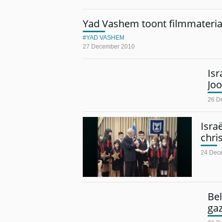
Yad Vashem toont filmmateri
YAD VASHEM
27 December 2010
Isr
Joo
26 D
Isra
chri
24 Dec
Bel
gaz