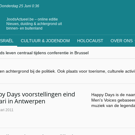
Donderdag 25 Juni 0:36
JoodsActueel.be – online editie
Nieuws, duiding & achtergrond uit
binnen- en buitenland
ISRAËL
CULTUUR & JODENDOM
HOLOCAUST
OVER ONS
s leven centraal tijdens conferentie in Brussel
ere Westen minderheden begrijpt”, Jinnih Beels (Vooruit)
rassing van Oost-Europa
laagdenbank”
n achtergrond bij de politiek. Ook plaats voor toerisme, culturele acti
nwerking met Mishpacha voor kosher travel en simchas wereldwijd
y Days voorstellingen eind
Happy Days is de naam
ari in Antwerpen
Men's Voices gebaseer
muziek van de legend
ari 2011