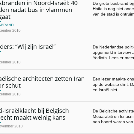
branden in Noord-Israël: 40
De grote bosbrand bij
den nadat bus in vlammen
Haifa is nog niet onde
van de stad is ontrui
gaat
SBRAND
cember 2010
ders: “Wij zijn Israël”
De Nederlandse politi
opgemerkt interview a
Yedioth. Lees er mee
cember 2010
aëlische architecten zetten Iran
Een lezer maakte ons 
or schut
op de website clint. D
en Israël niet …
cember 2010
i-Israëlklacht bij Belgisch
De Belgische activist
recht maakt weinig kans
Mouarabiti en Isnasni 
aan boord waren van
ovember 2010