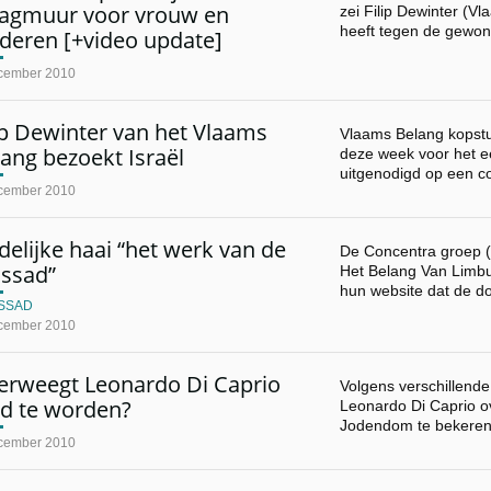
aagmuur voor vrouw en
zei Filip Dewinter (Vl
heeft tegen de gewo
deren [+video update]
cember 2010
ip Dewinter van het Vlaams
Vlaams Belang kopstu
ang bezoekt Israël
deze week voor het ee
uitgenodigd op een c
cember 2010
elijke haai “het werk van de
De Concentra groep 
ssad”
Het Belang Van Limbu
hun website dat de d
SSAD
cember 2010
erweegt Leonardo Di Caprio
Volgens verschillende
od te worden?
Leonardo Di Caprio o
Jodendom te bekere
cember 2010