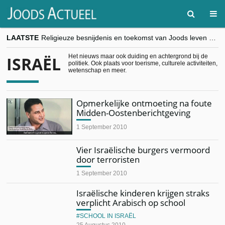
LAATSTE
Religieuze besnijdenis en toekomst van Joods leven centraal tijdens conferentie in Brussel
“Besnijdenisdebat toont hoe moeilijk seculiere Westen minderheden begrijpt”, Jinnih Beels (Vooruit)
CITYTRIP | ROEMENIË – Boekarest: de verrassing van Oost-Europa
Het nieuws maar ook duiding en achtergrond bij de
ISRAËL
politiek. Ook plaats voor toerisme, culturele activiteiten,
“Vandaag zit elke Jood in België op de beklaagdenbank”
wetenschap en meer.
goKosher lanceert nieuwe website en samenwerking met Mishpacha voor kosher travel en simchas wereldwijd
Opmerkelijke ontmoeting na foute
Midden-Oostenberichtgeving
1 September 2010
Vier Israëlische burgers vermoord
door terroristen
1 September 2010
Israëlische kinderen krijgen straks
verplicht Arabisch op school
SCHOOL IN ISRAËL
25 Augustus 2010