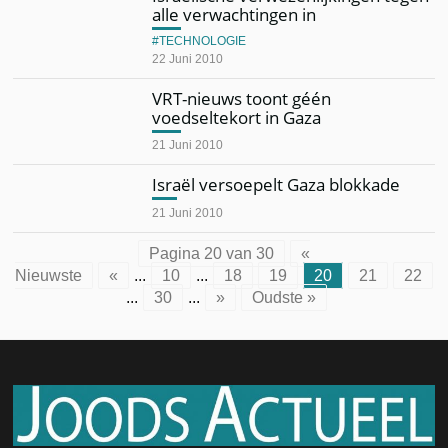
alle verwachtingen in
TECHNOLOGIE
22 Juni 2010
VRT-nieuws toont géén
voedseltekort in Gaza
21 Juni 2010
Israël versoepelt Gaza blokkade
21 Juni 2010
Pagina 20 van 30
«
Nieuwste
«
...
10
...
18
19
20
21
22
...
30
...
»
Oudste »