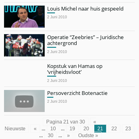
Louis Michel naar huis gespeeld
2 Juni 2010
Operatie “Zeebries” – Juridische
achtergrond
2 Juni 2010
Kopstuk van Hamas op
‘vrijheidsvloot’
2 Juni 2010
Persoverzicht Botenactie
2 Juni 2010
Pagina 21 van 30
«
Nieuwste
«
...
10
...
19
20
21
22
23
...
30
...
»
Oudste »