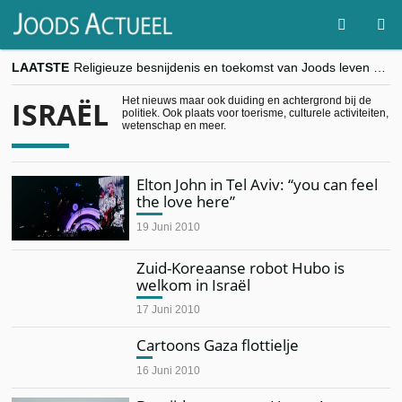
LAATSTE
Religieuze besnijdenis en toekomst van Joods leven centraal tijdens conferentie in Brussel
“Besnijdenisdebat toont hoe moeilijk seculiere Westen minderheden begrijpt”, Jinnih Beels (Vooruit)
CITYTRIP | ROEMENIË – Boekarest: de verrassing van Oost-Europa
Het nieuws maar ook duiding en achtergrond bij de
ISRAËL
politiek. Ook plaats voor toerisme, culturele activiteiten,
“Vandaag zit elke Jood in België op de beklaagdenbank”
wetenschap en meer.
goKosher lanceert nieuwe website en samenwerking met Mishpacha voor kosher travel en simchas wereldwijd
Elton John in Tel Aviv: “you can feel
the love here”
19 Juni 2010
Zuid-Koreaanse robot Hubo is
welkom in Israël
17 Juni 2010
Cartoons Gaza flottielje
16 Juni 2010