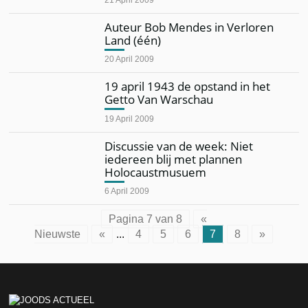
Auteur Bob Mendes in Verloren
Land (één)
20 April 2009
19 april 1943 de opstand in het
Getto Van Warschau
19 April 2009
Discussie van de week: Niet
iedereen blij met plannen
Holocaustmusuem
6 April 2009
Pagina 7 van 8
«
Nieuwste
«
...
4
5
6
7
8
»