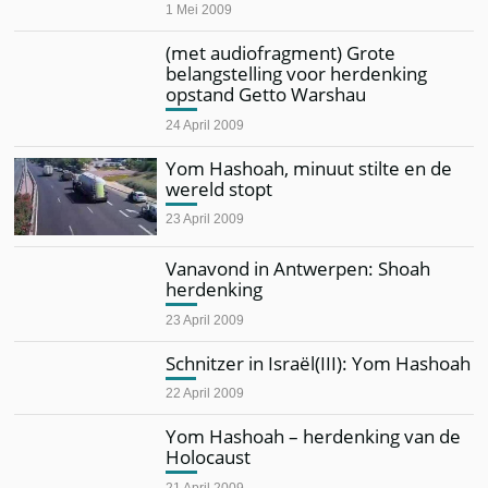
1 Mei 2009
(met audiofragment) Grote
belangstelling voor herdenking
opstand Getto Warshau
24 April 2009
Yom Hashoah, minuut stilte en de
wereld stopt
23 April 2009
Vanavond in Antwerpen: Shoah
herdenking
23 April 2009
Schnitzer in Israël(III): Yom Hashoah
22 April 2009
Yom Hashoah – herdenking van de
Holocaust
21 April 2009