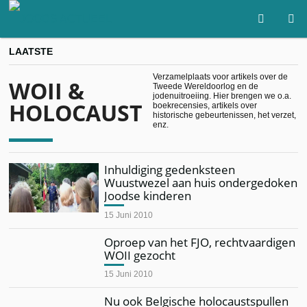
LAATSTE
Verzamelplaats voor artikels over de
WOII &
Tweede Wereldoorlog en de
jodenuitroeiing. Hier brengen we o.a.
HOLOCAUST
boekrecensies, artikels over
historische gebeurtenissen, het verzet,
enz.
Inhuldiging gedenksteen
Wuustwezel aan huis ondergedoken
Joodse kinderen
15 Juni 2010
Oproep van het FJO, rechtvaardigen
WOII gezocht
15 Juni 2010
Nu ook Belgische holocaustspullen