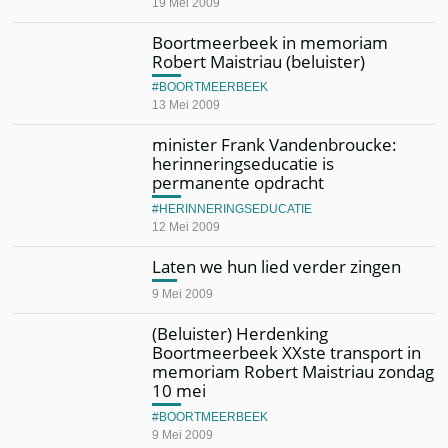
19 Mei 2009
Boortmeerbeek in memoriam
Robert Maistriau (beluister)
BOORTMEERBEEK
13 Mei 2009
minister Frank Vandenbroucke:
herinneringseducatie is
permanente opdracht
HERINNERINGSEDUCATIE
12 Mei 2009
Laten we hun lied verder zingen
9 Mei 2009
(Beluister) Herdenking
Boortmeerbeek XXste transport in
memoriam Robert Maistriau zondag
10 mei
BOORTMEERBEEK
9 Mei 2009