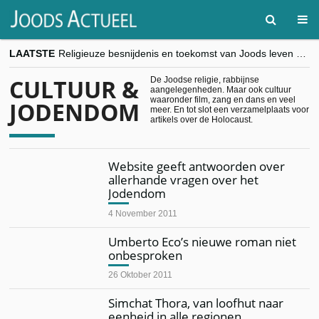
LAATSTE
Religieuze besnijdenis en toekomst van Joods leven centraal tijdens conferentie in Brussel
“Besnijdenisdebat toont hoe moeilijk seculiere Westen minderheden begrijpt”, Jinnih Beels (Vooruit)
CITYTRIP | ROEMENIË – Boekarest: de verrassing van Oost-Europa
CULTUUR &
De Joodse religie, rabbijnse
aangelegenheden. Maar ook cultuur
“Vandaag zit elke Jood in België op de beklaagdenbank”
waaronder film, zang en dans en veel
JODENDOM
goKosher lanceert nieuwe website en samenwerking met Mishpacha voor kosher travel en simchas wereldwijd
meer. En tot slot een verzamelplaats voor
artikels over de Holocaust.
Website geeft antwoorden over
allerhande vragen over het
Jodendom
4 November 2011
Umberto Eco’s nieuwe roman niet
onbesproken
26 Oktober 2011
Simchat Thora, van loofhut naar
eenheid in alle regionen