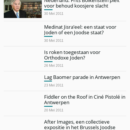
Nederland: Frits Bolkenstein pleit
voor behoud koosjere slacht
30 Mei 2011
Medinat Jisra’eel: een staat voor
Joden of een Joodse staat?
30 Mei 2011
Is roken toegestaan voor
Orthodoxe Joden?
26 Mei 2011
Lag Baomer parade in Antwerpen
23 Mei 2011
Fiddler on the Roof in Ciné Pistolé in
Antwerpen
20 Mei 2011
After Images, een collectieve
expositie in het Brussels Joodse