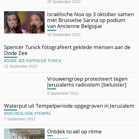
28 September 2012
Israëlische Noa op 3 oktober samen
met Brusselse Sarina op podium
van Ancienne Belgique
19 September 2012
Spencer Tunick fotografeert geklede mensen aan de
Dode Zee
DODE ZEE
SPENCER TUNICK
13 September 2012
Vrouwengroep protesteert tegen
Jeruzalems radiostem [beluister]
9 September 2012
Waterput uit Tempelperiode opgegraven in Jeruzalem
ARCHEOLOGIE
TEMPEL
7 September 2012
Ontdek Israël op ritme