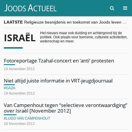
LAATSTE
Religieuze besnijdenis en toekomst van Joods leven centraal tijdens conferentie in Brussel
“Besnijdenisdebat toont hoe moeilijk seculiere Westen minderheden begrijpt”, Jinnih Beels (Vooruit)
CITYTRIP | ROEMENIË – Boekarest: de verrassing van Oost-Europa
Het nieuws maar ook duiding en achtergrond bij de
ISRAËL
politiek. Ook plaats voor toerisme, culturele activiteiten,
“Vandaag zit elke Jood in België op de beklaagdenbank”
wetenschap en meer.
goKosher lanceert nieuwe website en samenwerking met Mishpacha voor kosher travel en simchas wereldwijd
Fotoreportage Tzahal-concert en ‘anti’ protesten
19 November 2012
Niet altijd juiste informatie in VRT-jeugdjournaal
GAZA
19 November 2012
Van Campenhout tegen “selectieve verontwaardiging”
over Israël [November 2012]
LUDO VAN CAMPENHOUT
18 November 2012