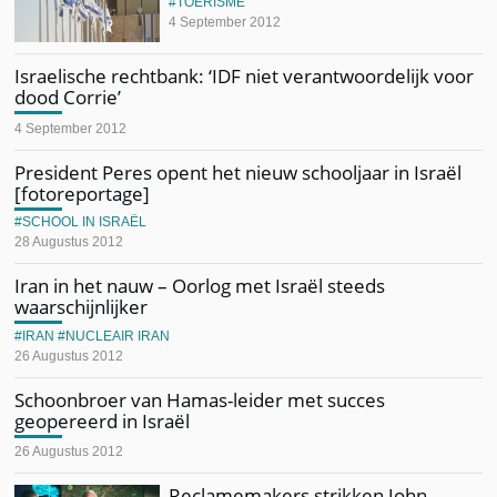
TOERISME
4 September 2012
Israelische rechtbank: ‘IDF niet verantwoordelijk voor
dood Corrie’
4 September 2012
President Peres opent het nieuw schooljaar in Israël
[fotoreportage]
SCHOOL IN ISRAËL
28 Augustus 2012
Iran in het nauw – Oorlog met Israël steeds
waarschijnlijker
IRAN
NUCLEAIR IRAN
26 Augustus 2012
Schoonbroer van Hamas-leider met succes
geopereerd in Israël
26 Augustus 2012
Reclamemakers strikken John