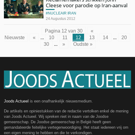
Cleese voor parodie op Iran-aanval
NUCLEAIR IRAN
24 Augustus 2012
Pagina 12 van 30
«
Nieuwste
«
...
10
11
12
13
14
...
20
30
...
»
Oudste »
Joods Actueel
is een onafhankelijk nieuwsmedium.
De artikels en opiniestukken van de redactie vertolken enkel de mening
van Joods Actueel. Wij spreken niet in naam van de Joodse
gemeenschap. De Joodse gemeenschap in België heeft geen
gemandateerde feitelijke vertegenwoordiging. Het staat iedereen vrij om
een eigen mening te hebben en die te verkondigen.