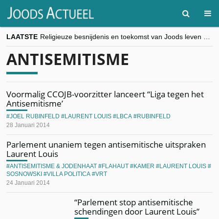
LAATSTE
Religieuze besnijdenis en toekomst van Joods leven centraal tijdens conferentie in Brussel
“Besnijdenisdebat toont hoe moeilijk seculiere Westen minderheden begrijpt”, Jinnih Beels (Vooruit)
ANTISEMITISME
CITYTRIP | ROEMENIË – Boekarest: de verrassing van Oost-Europa
“Vandaag zit elke Jood in België op de beklaagdenbank”
goKosher lanceert nieuwe website en samenwerking met Mishpacha voor kosher travel en simchas wereldwijd
Voormalig CCOJB-voorzitter lanceert “Liga tegen het
Antisemitisme’
JOEL RUBINFELD
LAURENT LOUIS
LBCA
RUBINFELD
28 Januari 2014
Parlement unaniem tegen antisemitische uitspraken
Laurent Louis
ANTISEMITISME & JODENHAAT
FLAHAUT
KAMER
LAURENT LOUIS
SOSNOWSKI
VILLA POLITICA
VRT
24 Januari 2014
“Parlement stop antisemitische
schendingen door Laurent Louis”