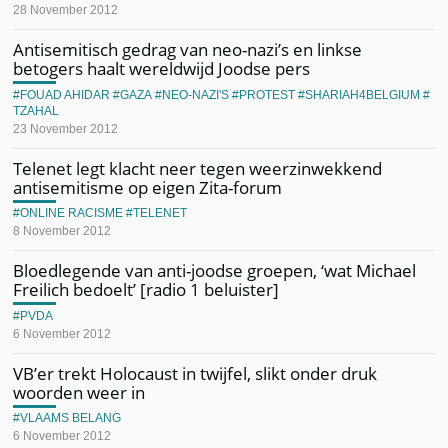
28 November 2012
Antisemitisch gedrag van neo-nazi’s en linkse
betogers haalt wereldwijd Joodse pers
FOUAD AHIDAR
GAZA
NEO-NAZI'S
PROTEST
SHARIAH4BELGIUM
TZAHAL
23 November 2012
Telenet legt klacht neer tegen weerzinwekkend
antisemitisme op eigen Zita-forum
ONLINE RACISME
TELENET
8 November 2012
Bloedlegende van anti-joodse groepen, ‘wat Michael
Freilich bedoelt’ [radio 1 beluister]
PVDA
6 November 2012
VB’er trekt Holocaust in twijfel, slikt onder druk
woorden weer in
VLAAMS BELANG
6 November 2012