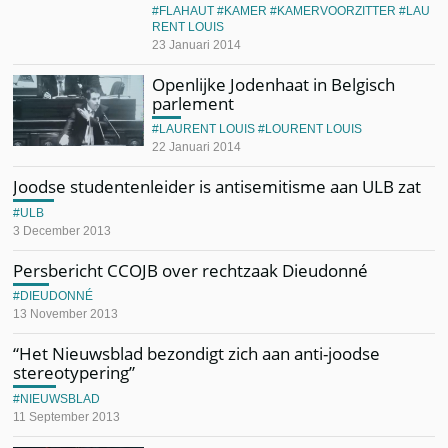
FLAHAUT
KAMER
KAMERVOORZITTER
LAU
RENT LOUIS
23 Januari 2014
Openlijke Jodenhaat in Belgisch
parlement
LAURENT LOUIS
LOURENT LOUIS
22 Januari 2014
Joodse studentenleider is antisemitisme aan ULB zat
ULB
3 December 2013
Persbericht CCOJB over rechtzaak Dieudonné
DIEUDONNÉ
13 November 2013
“Het Nieuwsblad bezondigt zich aan anti-joodse
stereotypering”
NIEUWSBLAD
11 September 2013