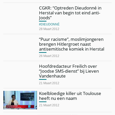
CGKR: “Optreden Dieudonné in
Herstal van begin tot eind anti-
Joods”
DIEUDONNÉ
28 Maart 2012
“Puur racisme”, moslimjongeren
brengen Hitlergroet naast
antisemitische komiek in Herstal
26 Maart 2012
Hoofdredacteur Freilich over
“Joodse SMS-dienst” bij Lieven
Vandenhaute
21 Maart 2012
Koelbloedige killer uit Toulouse
heeft nu een naam
21 Maart 2012