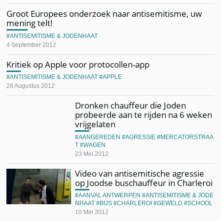
Groot Europees onderzoek naar antisemitisme, uw
mening telt!
ANTISEMITISME & JODENHAAT
4 September 2012
Kritiek op Apple voor protocollen-app
ANTISEMITISME & JODENHAAT
APPLE
28 Augustus 2012
Dronken chauffeur die Joden
probeerde aan te rijden na 6 weken
vrijgelaten
AANGEREDEN
AGRESSIE
MERCATORSTRAA
T
WAGEN
23 Mei 2012
Video van antisemitische agressie
op Joodse buschauffeur in Charleroi
AANVAL ANTWERPEN
ANTISEMITISME & JODE
NHAAT
BUS
CHARLEROI
GEWELD
SCHOOL
10 Mei 2012