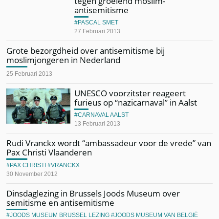
tegen groeiend moslim-
antisemitisme
PASCAL SMET
27 Februari 2013
Grote bezorgdheid over antisemitisme bij
moslimjongeren in Nederland
25 Februari 2013
UNESCO voorzitster reageert
furieus op “nazicarnaval” in Aalst
CARNAVAL AALST
13 Februari 2013
Rudi Vranckx wordt “ambassadeur voor de vrede” van
Pax Christi Vlaanderen
PAX CHRISTI
VRANCKX
30 November 2012
Dinsdaglezing in Brussels Joods Museum over
semitisme en antisemitisme
JOODS MUSEUM BRUSSEL LEZING
JOODS MUSEUM VAN BELGIË