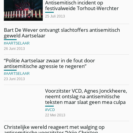
Antisemitisch incident op
festivalweide Torhout-Werchter
25 Juli 2013
Bart De Wever ontvangt slachtoffers antisemitisch
geweld Aartselaar
AARTSELAAR
26 Juni 2013
“Politie Aartselaar zwaar in de fout door
antisemitische agressie te negeren”
AARTSELAAR
23 Juni 2013
Voorzitster VCD, Agnes Jonckheere,
neemt ontslag na antisemitische
teksten maar slaat geen mea culpa
VCD
22 Mei 2013
Christelijke wereld reageert met walging op
antisemitische voorzitster “Vrije Christen