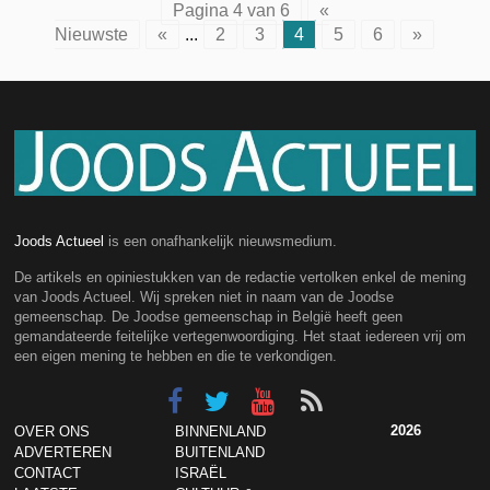
Pagina 4 van 6
«
Nieuwste
«
...
2
3
4
5
6
»
Joods Actueel
is een onafhankelijk nieuwsmedium.
De artikels en opiniestukken van de redactie vertolken enkel de mening
van Joods Actueel. Wij spreken niet in naam van de Joodse
gemeenschap. De Joodse gemeenschap in België heeft geen
gemandateerde feitelijke vertegenwoordiging. Het staat iedereen vrij om
een eigen mening te hebben en die te verkondigen.
2026
OVER ONS
BINNENLAND
ADVERTEREN
BUITENLAND
CONTACT
ISRAËL