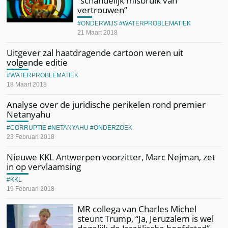
“schandelijk misbruik van
vertrouwen”
ONDERWIJS
WATERPROBLEMATIEK
21 Maart 2018
Uitgever zal haatdragende cartoon weren uit
volgende editie
WATERPROBLEMATIEK
18 Maart 2018
Analyse over de juridische perikelen rond premier
Netanyahu
CORRUPTIE
NETANYAHU
ONDERZOEK
23 Februari 2018
Nieuwe KKL Antwerpen voorzitter, Marc Nejman, zet
in op vervlaamsing
KKL
19 Februari 2018
MR collega van Charles Michel
steunt Trump, “Ja, Jeruzalem is wel