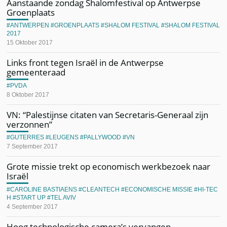
Aanstaande zondag Shalomfestival op Antwerpse
Groenplaats
ANTWERPEN
GROENPLAATS
SHALOM FESTIVAL
SHALOM FESTIVAL
2017
15 Oktober 2017
Links front tegen Israël in de Antwerpse
gemeenteraad
PVDA
8 Oktober 2017
VN: “Palestijnse citaten van Secretaris-Generaal zijn
verzonnen”
GUTERRES
LEUGENS
PALLYWOOD
VN
7 September 2017
Grote missie trekt op economisch werkbezoek naar
Israël
CAROLINE BASTIAENS
CLEANTECH
ECONOMISCHE MISSIE
HI-TEC
H
START UP
TEL AVIV
4 September 2017
Hoog technologische camera’s vervangen