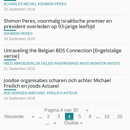
CHARLES MICHEL
SHIMON PERES
28 September 2016
Shimon Peres, voormalig Israëlische premier en
president overleden op 93-jarige leeftijd
SHIMON PERES
28 September 2016
Unraveling the Belgian BDS Connection [Engelstalige
versie]
BDS
BROEDERLIJK DELEN
HERREMANS
NGO MONITOR
NGO'S
21 September 2016
Joodse organisaties scharen zich achter Michael
Freilich en Joods Actueel
DE MORGEN
MICHAEL FREILICH
STEUN
19 September 2016
Pagina 4 van 30
«
Nieuwste
«
...
2
3
4
5
6
...
10
20
...
»
Oudste »