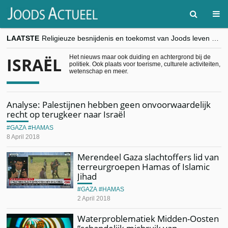
LAATSTE
Religieuze besnijdenis en toekomst van Joods leven centraal tijdens conferentie in Brussel
“Besnijdenisdebat toont hoe moeilijk seculiere Westen minderheden begrijpt”, Jinnih Beels (Vooruit)
CITYTRIP | ROEMENIË – Boekarest: de verrassing van Oost-Europa
Het nieuws maar ook duiding en achtergrond bij de
ISRAËL
politiek. Ook plaats voor toerisme, culturele activiteiten,
“Vandaag zit elke Jood in België op de beklaagdenbank”
wetenschap en meer.
goKosher lanceert nieuwe website en samenwerking met Mishpacha voor kosher travel en simchas wereldwijd
Analyse: Palestijnen hebben geen onvoorwaardelijk
recht op terugkeer naar Israël
GAZA
HAMAS
8 April 2018
Merendeel Gaza slachtoffers lid van
terreurgroepen Hamas of Islamic
Jihad
GAZA
HAMAS
2 April 2018
Waterproblematiek Midden-Oosten