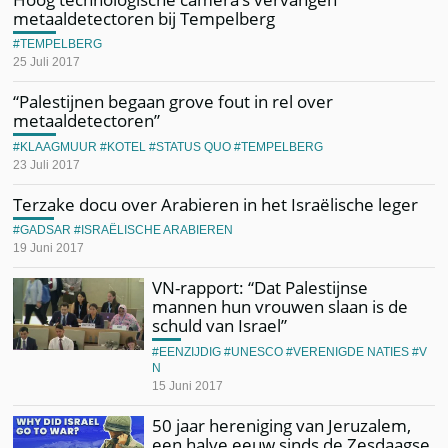
metaaldetectoren bij Tempelberg
TEMPELBERG
25 Juli 2017
“Palestijnen begaan grove fout in rel over
metaaldetectoren”
KLAAGMUUR
KOTEL
STATUS QUO
TEMPELBERG
23 Juli 2017
Terzake docu over Arabieren in het Israëlische leger
GADSAR
ISRAËLISCHE ARABIEREN
19 Juni 2017
VN-rapport: “Dat Palestijnse
mannen hun vrouwen slaan is de
schuld van Israel”
EENZIJDIG
UNESCO
VERENIGDE NATIES
V
N
15 Juni 2017
50 jaar hereniging van Jeruzalem,
een halve eeuw sinds de Zesdaagse