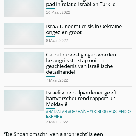
pad in relatie Israël en Turkije
10 Maart 2022
IsraAID noemt crisis in Oekraïne
ongezien groot
8 Maart 2022
Carrefourvestigingen worden
belangrijkste stap ooit in
geschiedenis van Israëlische
detailhandel
7 Maart 2022
Israëlische hulpverlener geeft
hartverscheurend rapport uit
Moldavië
HATZALAH
OEKRAÏNE
OORLOG RUSLAND-O
EKRAÏNE
3 Maart 2022
“De Shoah omschrijven als ‘onrecht’ is een