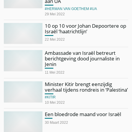
aan UA
HERMAN VAN GOETHEM
UA
29 Mei 2022
10 op 10 voor Johan Depoortere op
Israël ‘haatrichtlijn’
22 Mei 2022
Ambassade van Israël betreurt
berichtgeving dood journaliste in
Jenin
11 Mei 2022
Minister Kitir brengt eenzijdig
verhaal tijdens rondreis in ‘Palestina’
KITIR
10 Mei 2022
Een bloedrode maand voor Israël
30 Maart 2022