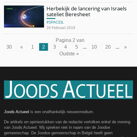
Herbekijk de lancering van Israels
sateliet Beresheet
SPACEIL
26 Februari 2019
Pagina 2 van
30
«
1
2
3
4
5
...
10
20
...
»
Oudste »
Joods Actueel
is een onafhankelijk nieuwsmedium.
De artikels en opiniestukken van de redactie vertolken enkel de mening
van Joods Actueel. Wij spreken niet in naam van de Joodse
gemeenschap. De Joodse gemeenschap in België heeft geen