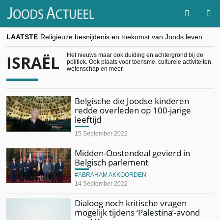
LAATSTE
Religieuze besnijdenis en toekomst van Joods leven centraal tijdens conferentie in Brussel
“Besnijdenisdebat toont hoe moeilijk seculiere Westen minderheden begrijpt”, Jinnih Beels (Vooruit)
CITYTRIP | ROEMENIË – Boekarest: de verrassing van Oost-Europa
Het nieuws maar ook duiding en achtergrond bij de
ISRAËL
politiek. Ook plaats voor toerisme, culturele activiteiten,
“Vandaag zit elke Jood in België op de beklaagdenbank”
wetenschap en meer.
goKosher lanceert nieuwe website en samenwerking met Mishpacha voor kosher travel en simchas wereldwijd
Belgische die Joodse kinderen
redde overleden op 100-jarige
leeftijd
15 September 2022
Midden-Oostendeal gevierd in
Belgisch parlement
ABRAHAM AKKOORDEN
14 September 2022
Dialoog noch kritische vragen
mogelijk tijdens ‘Palestina’-avond