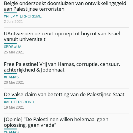
België onderzoekt doorsluizen van ontwikkelingsgeld
aan Palestijnse terroristen
PFLP
TERRORISME
2 Juni 2021
UAntwerpen betreurt oproep tot boycot van Israël
vanuit universiteit
BDS
UA
25 Mei 2021
Free Palestine! Vrij van Hamas, corruptie, censuur,
achterlijkheid & Jodenhaat
HAMAS
20 Mei 2021
De valse claim van bezetting van de Palestijnse Staat
ACHTERGROND
19 Mei 2021
[Opinie] “De Palestijnen willen helemaal geen
oplossing, geen vrede”
HAMAS